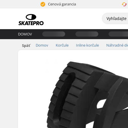
Cenová garancia
DOMOV
Domov
Korčule
Inline korčule
Náhradné di
Späť