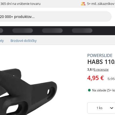
365 dní na vrátenie tovaru
5+ mil. zákazníkov
ely
Brzdové doštičky
POWERSLIDE
HABS 110
3,8
//
6 recenzie
4,95 €
5,95
Na sklade (5+ k
1
ks