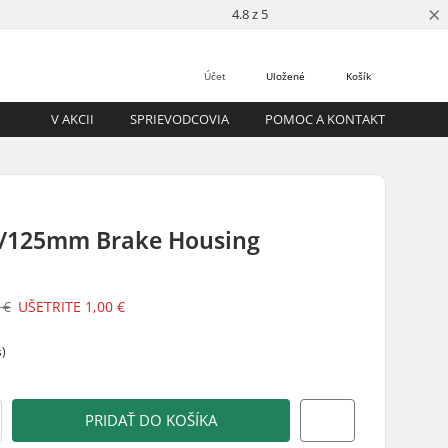
×
4.8 z 5
Účet
Uložené
Košík
V AKCII
SPRIEVODCOVIA
POMOC A KONTAKT
/125mm Brake Housing
 €
UŠETRITE
1,00 €
s)
PRIDAŤ DO KOŠÍKA