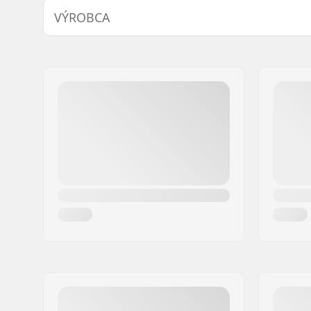
VÝROBCA
Meno:
Powerslide Sport
Adresa:
Esbachgraben 1
PSČ:
95463
Mesto:
Bindlach
Krajina:
Nemecko