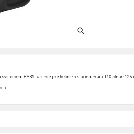
o systémom HABS, určené pre kolieska s priemerom 110 alebo 125
nia
časťou balenia
Brake mounting bolt: