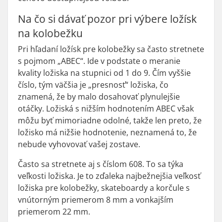
Na čo si dávať pozor pri výbere ložísk
na kolobežku
Pri hľadaní ložísk pre kolobežky sa často stretnete
s pojmom „ABEC“. Ide v podstate o meranie
kvality ložiska na stupnici od 1 do 9. Čím vyššie
číslo, tým väčšia je „presnosť“ ložiska, čo
znamená, že by malo dosahovať plynulejšie
otáčky. Ložiská s nižším hodnotením ABEC však
môžu byť mimoriadne odolné, takže len preto, že
ložisko má nižšie hodnotenie, neznamená to, že
nebude vyhovovať vašej zostave.
Často sa stretnete aj s číslom 608. To sa týka
veľkosti ložiska. Je to zďaleka najbežnejšia veľkosť
ložiska pre kolobežky, skateboardy a korčule s
vnútorným priemerom 8 mm a vonkajším
priemerom 22 mm.