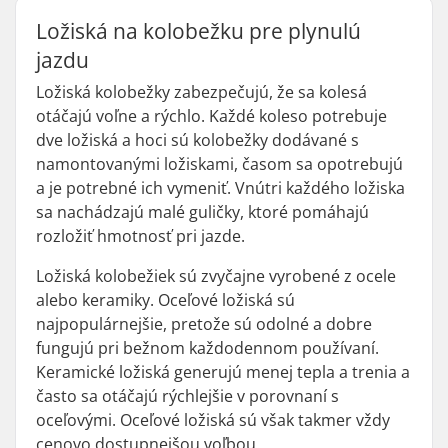
Ložiská na kolobežku pre plynulú
jazdu
Ložiská kolobežky zabezpečujú, že sa kolesá
otáčajú voľne a rýchlo. Každé koleso potrebuje
dve ložiská a hoci sú kolobežky dodávané s
namontovanými ložiskami, časom sa opotrebujú
a je potrebné ich vymeniť. Vnútri každého ložiska
sa nachádzajú malé guličky, ktoré pomáhajú
rozložiť hmotnosť pri jazde.
Ložiská kolobežiek sú zvyčajne vyrobené z ocele
alebo keramiky. Oceľové ložiská sú
najpopulárnejšie, pretože sú odolné a dobre
fungujú pri bežnom každodennom používaní.
Keramické ložiská generujú menej tepla a trenia a
často sa otáčajú rýchlejšie v porovnaní s
oceľovými. Oceľové ložiská sú však takmer vždy
cenovo dostupnejšou voľbou.