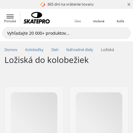
×
365 dní na vrátenie tovaru
4.8 z 5
Ponuka
Účet
Uložené
Košík
Domov
Kolobežky
Deti
Náhradné diely
Ložiská
Ložiská do kolobežiek