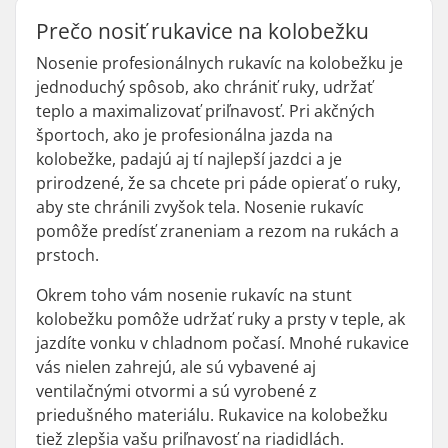
Prečo nosiť rukavice na kolobežku
Nosenie profesionálnych rukavíc na kolobežku je
jednoduchý spôsob, ako chrániť ruky, udržať
teplo a maximalizovať priľnavosť. Pri akčných
športoch, ako je profesionálna jazda na
kolobežke, padajú aj tí najlepší jazdci a je
prirodzené, že sa chcete pri páde opierať o ruky,
aby ste chránili zvyšok tela. Nosenie rukavíc
pomôže predísť zraneniam a rezom na rukách a
prstoch.
Okrem toho vám nosenie rukavíc na stunt
kolobežku pomôže udržať ruky a prsty v teple, ak
jazdíte vonku v chladnom počasí. Mnohé rukavice
vás nielen zahrejú, ale sú vybavené aj
ventilačnými otvormi a sú vyrobené z
priedušného materiálu. Rukavice na kolobežku
tiež zlepšia vašu priľnavosť na riadidlách.