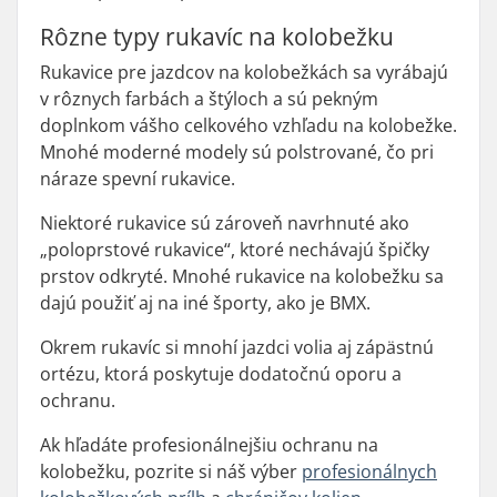
Rôzne typy rukavíc na kolobežku
Rukavice pre jazdcov na kolobežkách sa vyrábajú
v rôznych farbách a štýloch a sú pekným
doplnkom vášho celkového vzhľadu na kolobežke.
Mnohé moderné modely sú polstrované, čo pri
náraze spevní rukavice.
Niektoré rukavice sú zároveň navrhnuté ako
„poloprstové rukavice“, ktoré nechávajú špičky
prstov odkryté. Mnohé rukavice na kolobežku sa
dajú použiť aj na iné športy, ako je BMX.
Okrem rukavíc si mnohí jazdci volia aj zápästnú
ortézu, ktorá poskytuje dodatočnú oporu a
ochranu.
Ak hľadáte profesionálnejšiu ochranu na
kolobežku, pozrite si náš výber
profesionálnych