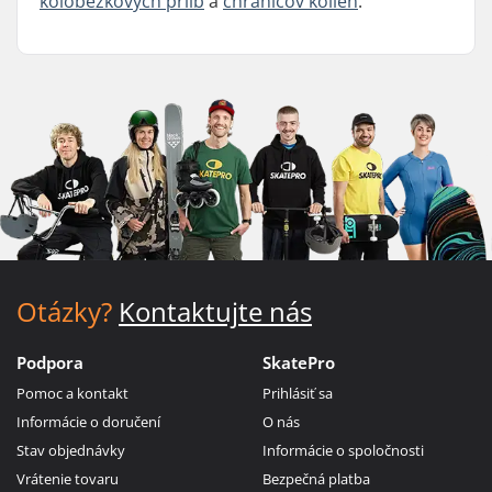
kolobežkových prílb
a
chráničov kolien
.
Otázky?
Kontaktujte nás
Podpora
SkatePro
Pomoc a kontakt
Prihlásiť sa
Informácie o doručení
O nás
Stav objednávky
Informácie o spoločnosti
Vrátenie tovaru
Bezpečná platba