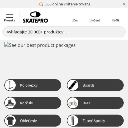
×
365 dní na vrátenie tovaru
4.8 z 5
Ponuka
Účet
Uložené
Košík
Kolobežky
Boards
Korčule
BMX
Oblečenie
Zimné športy