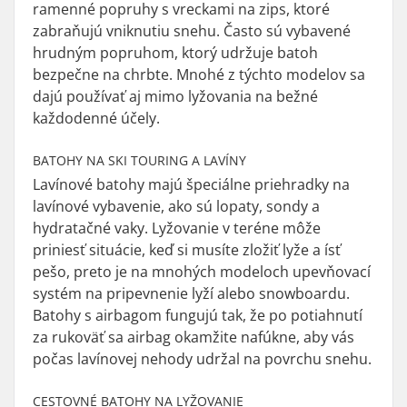
ramenné popruhy s vreckami na zips, ktoré
zabraňujú vniknutiu snehu. Často sú vybavené
hrudným popruhom, ktorý udržuje batoh
bezpečne na chrbte. Mnohé z týchto modelov sa
dajú používať aj mimo lyžovania na bežné
každodenné účely.
BATOHY NA SKI TOURING A LAVÍNY
Lavínové batohy majú špeciálne priehradky na
lavínové vybavenie, ako sú lopaty, sondy a
hydratačné vaky. Lyžovanie v teréne môže
priniesť situácie, keď si musíte zložiť lyže a ísť
pešo, preto je na mnohých modeloch upevňovací
systém na pripevnenie lyží alebo snowboardu.
Batohy s airbagom fungujú tak, že po potiahnutí
za rukoväť sa airbag okamžite nafúkne, aby vás
počas lavínovej nehody udržal na povrchu snehu.
CESTOVNÉ BATOHY NA LYŽOVANIE