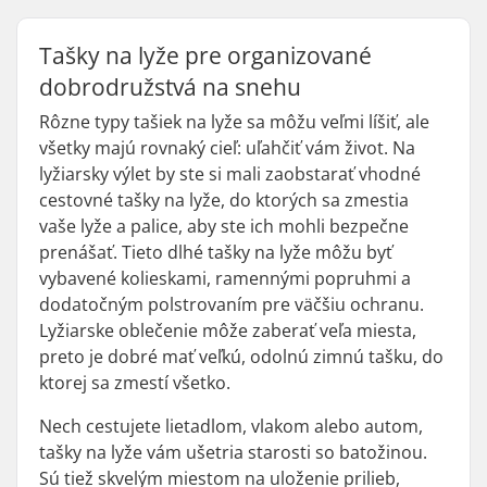
Tašky na lyže pre organizované
dobrodružstvá na snehu
Rôzne typy tašiek na lyže sa môžu veľmi líšiť, ale
všetky majú rovnaký cieľ: uľahčiť vám život. Na
lyžiarsky výlet by ste si mali zaobstarať vhodné
cestovné tašky na lyže, do ktorých sa zmestia
vaše lyže a palice, aby ste ich mohli bezpečne
prenášať. Tieto dlhé tašky na lyže môžu byť
vybavené kolieskami, ramennými popruhmi a
dodatočným polstrovaním pre väčšiu ochranu.
Lyžiarske oblečenie môže zaberať veľa miesta,
preto je dobré mať veľkú, odolnú zimnú tašku, do
ktorej sa zmestí všetko.
Nech cestujete lietadlom, vlakom alebo autom,
tašky na lyže vám ušetria starosti so batožinou.
Sú tiež skvelým miestom na uloženie prilieb,