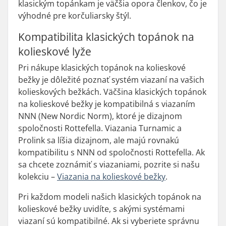
klasickým topánkam je väčšia opora členkov, čo je
výhodné pre korčuliarsky štýl.
Kompatibilita klasických topánok na
kolieskové lyže
Pri nákupe klasických topánok na kolieskové
bežky je dôležité poznať systém viazaní na vašich
kolieskových bežkách. Väčšina klasických topánok
na kolieskové bežky je kompatibilná s viazaním
NNN (New Nordic Norm), ktoré je dizajnom
spoločnosti Rottefella. Viazania Turnamic a
Prolink sa líšia dizajnom, ale majú rovnakú
kompatibilitu s NNN od spoločnosti Rottefella. Ak
sa chcete zoznámiť s viazaniami, pozrite si našu
kolekciu –
Viazania na kolieskové bežky
.
Pri každom modeli našich klasických topánok na
kolieskové bežky uvidíte, s akými systémami
viazaní sú kompatibilné. Ak si vyberiete správnu