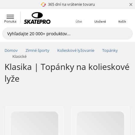
×
365 dní na vrátenie tovaru
4.8 z 5
Ponuka
Účet
Uložené
Košík
Domov
Zimné športy
Kolieskové lyžovanie
Topánky
Klasické
Klasika | Topánky na kolieskové
lyže