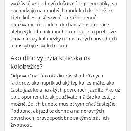
využívajú vzduchovú dušu vnútri pneumatiky, sa
nachádzajú na mnohých modeloch kolobežiek.
Tieto kolieska sú skvelé na každodenné
používanie, či už ide o dochádzanie do práce
alebo výlet do nákupného centra. Je to preto, že
tlmia nárazy kolobežky na nerovných povrchoch
a poskytujú skvelú trakciu.
Ako dlho vydržia kolieska na
kolobežke?
Odpoveď na túto otázku závisí od rôznych
faktorov, ako napríklad aký typ kolies máte, ako
často jazdíte a na akých povrchoch jazdíte. Ako už
bolo spomenuté, ak používate mäkšie kolesá, je
možné, že ich budete musieť vymieňať častejšie.
Podobne, ak jazdíte denne a na nerovných
povrchoch, pravdepodobne sa tým skráti ich
životnosť.