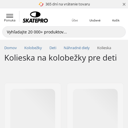
×
365 dní na vrátenie tovaru
4.8 z 5
Ponuka
Účet
Uložené
Košík
Domov
Kolobežky
Deti
Náhradné diely
Kolieska
Kolieska na kolobežky pre deti