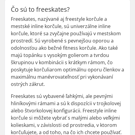
Čo sú to freeskates?
Freeskates, nazývané aj freestyle korčule a
mestské inline korčule, sú univerzálne inline
korčule, ktoré sa zvyčajne používajú v mestskom
prostredí. Sú vyrobené s pevnejšou oporou a
odolnosťou ako bežné fitness korčule. Ako také
majú topánku s vysokým golierom a tvrdou
škrupinou v kombinácii s krátkym rámom, čo
poskytuje korčuliarom optimálnu oporu členkov a
maximálnu manévrovateľnosť pri vykonávaní
ostrých zákrut.
Freeskates sú vybavené ľahkými, ale pevnými
hliníkovými rámami a sú k dispozícii v trojkolovej
alebo štvorkolovej konfigurácii. Freestyle inline
korčule si môžete vybrať s malými alebo veľkými
kolieskami, v závislosti od prostredia, v ktorom
korčuľujete, a od toho, na čo ich chcete používať.