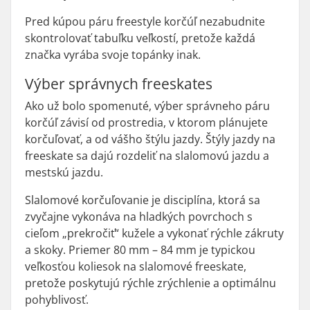
Pred kúpou páru freestyle korčúľ nezabudnite
skontrolovať tabuľku veľkostí, pretože každá
značka vyrába svoje topánky inak.
Výber správnych freeskates
Ako už bolo spomenuté, výber správneho páru
korčúľ závisí od prostredia, v ktorom plánujete
korčuľovať, a od vášho štýlu jazdy. Štýly jazdy na
freeskate sa dajú rozdeliť na slalomovú jazdu a
mestskú jazdu.
Slalomové korčuľovanie je disciplína, ktorá sa
zvyčajne vykonáva na hladkých povrchoch s
cieľom „prekročiť“ kužele a vykonať rýchle zákruty
a skoky. Priemer 80 mm – 84 mm je typickou
veľkosťou koliesok na slalomové freeskate,
pretože poskytujú rýchle zrýchlenie a optimálnu
pohyblivosť.