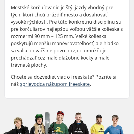
Mestské korčuľovanie je štýl jazdy vhodný pre
tých, ktorí chcú brázdiť mesto a dosahovať
vysoké rýchlosti. Pre túto konkrétnu disciplínu sú
pre korčuliarov najlepšou voľbou väčšie kolieska s
rozmermi 90 mm – 125 mm. Veľké kolieska
poskytujú menšiu manévrovateľnosť, ale hladko
sa valia po väčšine povrchov, čo umožňuje
prechádzať cez malé dlažobné kocky a malé
trávnaté plochy.
Chcete sa dozvedieť viac o freeskate? Pozrite si
náš
sprievodca nákupom freeskate
.