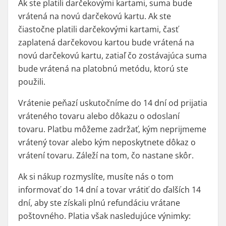
Ak ste platili darčekovými kartami, suma bude
vrátená na novú darčekovú kartu. Ak ste
čiastočne platili darčekovými kartami, časť
zaplatená darčekovou kartou bude vrátená na
novú darčekovú kartu, zatiaľ čo zostávajúca suma
bude vrátená na platobnú metódu, ktorú ste
použili.
Vrátenie peňazí uskutočníme do 14 dní od prijatia
vráteného tovaru alebo dôkazu o odoslaní
tovaru. Platbu môžeme zadržať, kým neprijmeme
vrátený tovar alebo kým neposkytnete dôkaz o
vrátení tovaru. Záleží na tom, čo nastane skôr.
Ak si nákup rozmyslíte, musíte nás o tom
informovať do 14 dní a tovar vrátiť do ďalších 14
dní, aby ste získali plnú refundáciu vrátane
poštovného. Platia však nasledujúce výnimky: