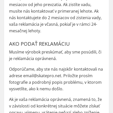
mesiacov od jeho prevzatia. Ak zistíte vadu,
musíte nás kontaktovať v primeranej lehote. Ak
nás kontaktujete do 2 mesiacov od zistenia vady,
vaša reklamácia je včasná, pokiaľ je v rámci 24-
mesačnej lehoty.
AKO PODAŤ REKLAMÁCIU
Musíme výrobok preskúmať, aby sme posúdili, či
je reklamácia oprávnená.
Odporúčame, aby ste nás najskôr kontaktovali na
adrese email@skatepro.net. Priložte prosím
fotografie a podrobný popis problému, v ktorom
vysvetlíte, ako k nemu došlo.
Ak je vaša reklamácia oprávnená, znamená to, že
v závislosti od konkrétnej situácie môžete získať
opravu, výmenu, vrátenie peňazí alebo zníženie