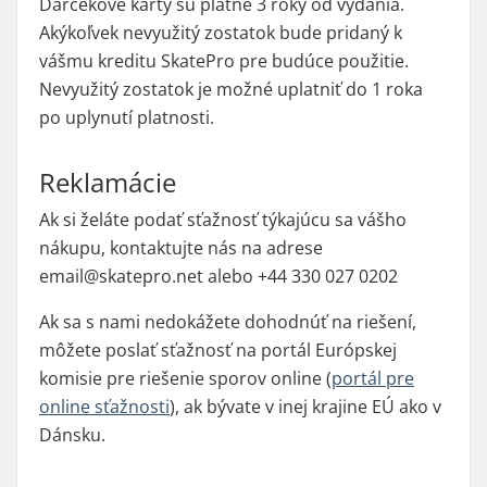
Darčekové karty sú platné 3 roky od vydania.
Akýkoľvek nevyužitý zostatok bude pridaný k
vášmu kreditu SkatePro pre budúce použitie.
Nevyužitý zostatok je možné uplatniť do 1 roka
po uplynutí platnosti.
Reklamácie
Ak si želáte podať sťažnosť týkajúcu sa vášho
nákupu, kontaktujte nás na adrese
email@skatepro.net alebo +44 330 027 0202
Ak sa s nami nedokážete dohodnúť na riešení,
môžete poslať sťažnosť na portál Európskej
komisie pre riešenie sporov online (
portál pre
online sťažnosti
), ak bývate v inej krajine EÚ ako v
Dánsku.