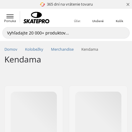
×
365 dní na vrátenie tovaru
4.8 z 5
Ponuka
Účet
Uložené
Košík
Domov
Kolobežky
Merchandise
Kendama
Kendama