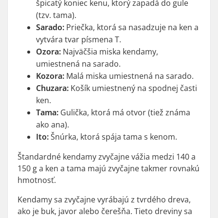
špicatý koniec kenu, ktorý zapadá do gule
(tzv.
tama
).
Sarado:
Priečka, ktorá sa nasadzuje na
ken
a
vytvára tvar písmena T.
Ozora:
Najväčšia miska kendamy,
umiestnená na
sarado
.
Kozora:
Malá miska umiestnená na
sarado
.
Chuzara:
Košík umiestnený na spodnej časti
ken
.
Tama:
Gulička, ktorá má otvor (tiež známa
ako
ana
).
Ito:
Šnúrka, ktorá spája
tama
s kenom.
Štandardné kendamy zvyčajne vážia medzi 140 a
150 g a ken a tama majú zvyčajne takmer rovnakú
hmotnosť.
Kendamy sa zvyčajne vyrábajú z tvrdého dreva,
ako je buk, javor alebo čerešňa. Tieto dreviny sa