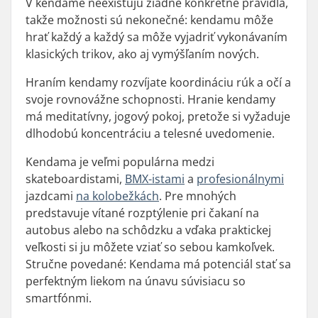
V kendame neexistujú žiadne konkrétne pravidlá,
takže možnosti sú nekonečné: kendamu môže
hrať každý a každý sa môže vyjadriť vykonávaním
klasických trikov, ako aj vymýšľaním nových.
Hraním kendamy rozvíjate koordináciu rúk a očí a
svoje rovnovážne schopnosti. Hranie kendamy
má meditatívny, jogový pokoj, pretože si vyžaduje
dlhodobú koncentráciu a telesné uvedomenie.
Kendama je veľmi populárna medzi
skateboardistami,
BMX-istami
a
profesionálnymi
jazdcami
na kolobežkách
. Pre mnohých
predstavuje vítané rozptýlenie pri čakaní na
autobus alebo na schôdzku a vďaka praktickej
veľkosti si ju môžete vziať so sebou kamkoľvek.
Stručne povedané: Kendama má potenciál stať sa
perfektným liekom na únavu súvisiacu so
smartfónmi.