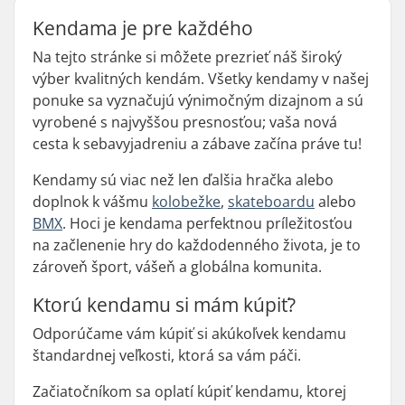
Kendama je pre každého
Na tejto stránke si môžete prezrieť náš široký
výber kvalitných kendám. Všetky kendamy v našej
ponuke sa vyznačujú výnimočným dizajnom a sú
vyrobené s najvyššou presnosťou; vaša nová
cesta k sebavyjadreniu a zábave začína práve tu!
Kendamy sú viac než len ďalšia hračka alebo
doplnok k vášmu
kolobežke
,
skateboardu
alebo
BMX
. Hoci je kendama perfektnou príležitosťou
na začlenenie hry do každodenného života, je to
zároveň šport, vášeň a globálna komunita.
Ktorú kendamu si mám kúpiť?
Odporúčame vám kúpiť si akúkoľvek kendamu
štandardnej veľkosti, ktorá sa vám páči.
Začiatočníkom sa oplatí kúpiť kendamu, ktorej