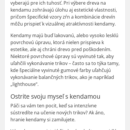
vyberajú pre ich tuhosť. Pri výbere dreva na
kendamu zohrávajú úlohu aj estetické vlastnosti,
pričom špecifické vzory zŕn a kombinácie drevín
môžu prispieť k vizuálnej atraktívnosti kendamy.
Kendamy majú buď lakovanú, alebo vysoko lesklú
povrchovú úpravu, ktorá nielen prispieva k
estetike, ale aj chráni drevo pred poškodením.
Niektoré povrchové úpravy sú vyvinuté tak, aby
uľahčili vykonávanie trikov – často sa to týka
tamy
,
kde špeciálne vyvinuté gumové farby uľahčujú
vykonávanie balančných trikov, ako je napríklad
„lighthouse“.
Ostrite svoju myseľ s kendamou
Páči sa vám ten pocit, keď sa intenzívne
sústredíte na učenie nových trikov? Ak áno,
hranie kendamy si zamilujete.