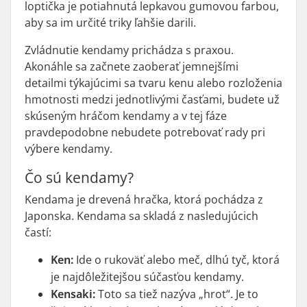
loptička je potiahnutá lepkavou gumovou farbou,
aby sa im určité triky ľahšie darili.
Zvládnutie kendamy prichádza s praxou.
Akonáhle sa začnete zaoberať jemnejšími
detailmi týkajúcimi sa tvaru kenu alebo rozloženia
hmotnosti medzi jednotlivými časťami, budete už
skúseným hráčom kendamy a v tej fáze
pravdepodobne nebudete potrebovať rady pri
výbere kendamy.
Čo sú kendamy?
Kendama je drevená hračka, ktorá pochádza z
Japonska. Kendama sa skladá z nasledujúcich
častí:
Ken:
Ide o rukoväť alebo meč, dlhú tyč, ktorá
je najdôležitejšou súčasťou kendamy.
Kensaki:
Toto sa tiež nazýva „hrot“. Je to