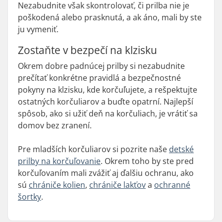
Nezabudnite však skontrolovať, či prilba nie je
poškodená alebo prasknutá, a ak áno, mali by ste
ju vymeniť.
Zostaňte v bezpečí na klzisku
Okrem dobre padnúcej prilby si nezabudnite
prečítať konkrétne pravidlá a bezpečnostné
pokyny na klzisku, kde korčuľujete, a rešpektujte
ostatných korčuliarov a buďte opatrní. Najlepší
spôsob, ako si užiť deň na korčuliach, je vrátiť sa
domov bez zranení.
Pre mladších korčuliarov si pozrite naše
detské
prilby na korčuľovanie
. Okrem toho by ste pred
korčuľovaním mali zvážiť aj ďalšiu ochranu, ako
sú
chrániče kolien
,
chrániče lakťov
a
ochranné
šortky
.