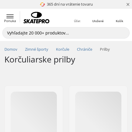
×
365 dní na vrátenie tovaru
4.8 z 5
Ponuka
Účet
Uložené
Košík
Domov
Zimné športy
Korčule
Chrániče
Prilby
Korčuliarske prilby