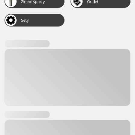
Zimné športy
Outlet
Sety