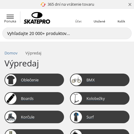
×
365 dní na vrátenie tovaru
4.8 z 5
Ponuka
Účet
Uložené
Košík
Domov
Výpredaj
Výpredaj
Oblečenie
BMX
Boards
Kolobežky
Korčule
Surf