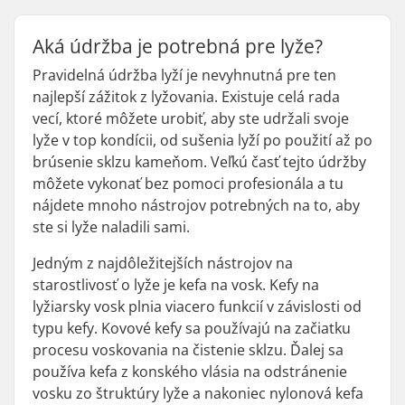
Aká údržba je potrebná pre lyže?
Pravidelná údržba lyží je nevyhnutná pre ten
najlepší zážitok z lyžovania. Existuje celá rada
vecí, ktoré môžete urobiť, aby ste udržali svoje
lyže v top kondícii, od sušenia lyží po použití až po
brúsenie sklzu kameňom. Veľkú časť tejto údržby
môžete vykonať bez pomoci profesionála a tu
nájdete mnoho nástrojov potrebných na to, aby
ste si lyže naladili sami.
Jedným z najdôležitejších nástrojov na
starostlivosť o lyže je kefa na vosk. Kefy na
lyžiarsky vosk plnia viacero funkcií v závislosti od
typu kefy. Kovové kefy sa používajú na začiatku
procesu voskovania na čistenie sklzu. Ďalej sa
používa kefa z konského vlásia na odstránenie
vosku zo štruktúry lyže a nakoniec nylonová kefa