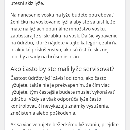
utesní sklz lyže.
Na nanesenie vosku na lyže budete potrebovať
žehličku na voskovanie lyží a aby ste sa uistili, že
máte na lyžiach optimálne množstvo vosku,
zaobstarajte si škrabku na vosk. Ďalšie vybavenie
na údržbu, ktoré nájdete v tejto kategórii, zahŕňa
praktické príslušenstvo, ako sú čističe sklznej
plochy a sady na brúsenie hrán.
Ako často by ste mali lyže servisovať?
Častosť údržby lyží závisí od toho, ako často
lyžujete, takže nie je prekvapením, že čím viac
lyžujete, tým častejšie budete musieť vykonávať
údržbu. Vždy sa však odporúča lyže často
kontrolovať, či nevykazujú známky vysušenia,
znečistenia alebo poškodenia.
Ak sa viac venujete bežeckému lyžovaniu, prejdite