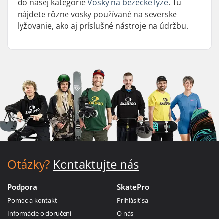
do našej kategórie
Vosky na bežecké lyže
. Tu
nájdete rôzne vosky používané na severské
lyžovanie, ako aj príslušné nástroje na údržbu.
Otázky?
Kontaktujte nás
Podpora
SkatePro
Pomoc a kontakt
Prihlásiť sa
Informácie o doručení
O nás