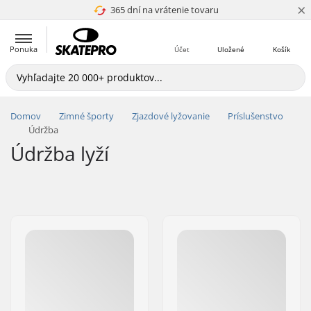
×
365 dní na vrátenie tovaru
4.8 z 5
Ponuka
Účet
Uložené
Košík
Domov
Zimné športy
Zjazdové lyžovanie
Príslušenstvo
Údržba
Údržba lyží