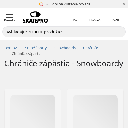
×
365 dní na vrátenie tovaru
4.8 z 5
Ponuka
Účet
Uložené
Košík
Domov
Zimné športy
Snowboards
Chrániče
Chrániče zápästia
Chrániče zápästia - Snowboardy