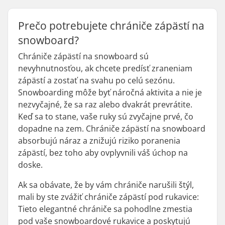
Prečo potrebujete chrániče zápästí na
snowboard?
Chrániče zápästí na snowboard sú
nevyhnutnosťou, ak chcete predísť zraneniam
zápästí a zostať na svahu po celú sezónu.
Snowboarding môže byť náročná aktivita a nie je
nezvyčajné, že sa raz alebo dvakrát prevrátite.
Keď sa to stane, vaše ruky sú zvyčajne prvé, čo
dopadne na zem. Chrániče zápästí na snowboard
absorbujú náraz a znižujú riziko poranenia
zápästí, bez toho aby ovplyvnili váš úchop na
doske.
Ak sa obávate, že by vám chrániče narušili štýl,
mali by ste zvážiť chrániče zápästí pod rukavice:
Tieto elegantné chrániče sa pohodlne zmestia
pod vaše snowboardové rukavice a poskytujú