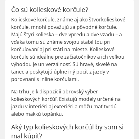
Čo sú kolieskové korčule?
Kolieskové korčule, známe aj ako štvorkolieskové
korčule, mnohí považujú za pôvodné korčule.
Majú štyri kolieska – dve vpredu a dve vzadu – a
vďaka tomu sú známe svojou stabilitou pri
korčuľovaní aj pri státí na mieste. Kolieskové
korčule sú ideálne pre začiatočníkov a ich veľkou
výhodou je univerzálnosť. Sú hravé, skvelé na
tanec a poskytujú úplne iný pocit z jazdy v
porovnaní s inline korčuľami.
Na trhu je k dispozícii obrovský výber
kolieskových korčúľ. Existujú modely určené na
jazdu v interiéri aj exteriéri a môžu mať tvrdú
alebo mäkkú topánku.
Aký typ kolieskových korčúľ by som si
mal kúpiť?