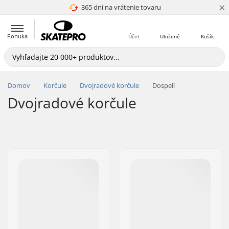
×
365 dní na vrátenie tovaru
4.8 z 5
Ponuka
Účet
Uložené
Košík
Domov
Korčule
Dvojradové korčule
Dospelí
Dvojradové korčule