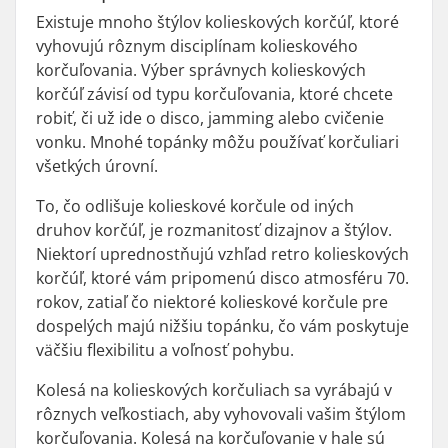
Existuje mnoho štýlov kolieskových korčúľ, ktoré
vyhovujú rôznym disciplínam kolieskového
korčuľovania. Výber správnych kolieskových
korčúľ závisí od typu korčuľovania, ktoré chcete
robiť, či už ide o disco, jamming alebo cvičenie
vonku. Mnohé topánky môžu používať korčuliari
všetkých úrovní.
To, čo odlišuje kolieskové korčule od iných
druhov korčúľ, je rozmanitosť dizajnov a štýlov.
Niektorí uprednostňujú vzhľad retro kolieskových
korčúľ, ktoré vám pripomenú disco atmosféru 70.
rokov, zatiaľ čo niektoré kolieskové korčule pre
dospelých majú nižšiu topánku, čo vám poskytuje
väčšiu flexibilitu a voľnosť pohybu.
Kolesá na kolieskových korčuliach sa vyrábajú v
rôznych veľkostiach, aby vyhovovali vašim štýlom
korčuľovania. Kolesá na korčuľovanie v hale sú