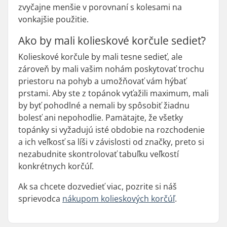
zvyčajne menšie v porovnaní s kolesami na
vonkajšie použitie.
Ako by mali kolieskové korčule sedieť?
Kolieskové korčule by mali tesne sedieť, ale
zároveň by mali vašim nohám poskytovať trochu
priestoru na pohyb a umožňovať vám hýbať
prstami. Aby ste z topánok vyťažili maximum, mali
by byť pohodlné a nemali by spôsobiť žiadnu
bolesť ani nepohodlie. Pamätajte, že všetky
topánky si vyžadujú isté obdobie na rozchodenie
a ich veľkosť sa líši v závislosti od značky, preto si
nezabudnite skontrolovať tabuľku veľkostí
konkrétnych korčúľ.
Ak sa chcete dozvedieť viac, pozrite si náš
sprievodca
nákupom kolieskových korčúľ
.