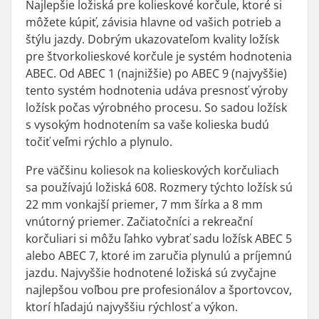
Najlepšie ložiská pre kolieskové korčule, ktoré si
môžete kúpiť, závisia hlavne od vašich potrieb a
štýlu jazdy. Dobrým ukazovateľom kvality ložísk
pre štvorkolieskové korčule je systém hodnotenia
ABEC. Od ABEC 1 (najnižšie) po ABEC 9 (najvyššie)
tento systém hodnotenia udáva presnosť výroby
ložísk počas výrobného procesu. So sadou ložísk
s vysokým hodnotením sa vaše kolieska budú
točiť veľmi rýchlo a plynulo.
Pre väčšinu koliesok na kolieskových korčuliach
sa používajú ložiská 608. Rozmery týchto ložísk sú
22 mm vonkajší priemer, 7 mm šírka a 8 mm
vnútorný priemer. Začiatočníci a rekreační
korčuliari si môžu ľahko vybrať sadu ložísk ABEC 5
alebo ABEC 7, ktoré im zaručia plynulú a príjemnú
jazdu. Najvyššie hodnotené ložiská sú zvyčajne
najlepšou voľbou pre profesionálov a športovcov,
ktorí hľadajú najvyššiu rýchlosť a výkon.