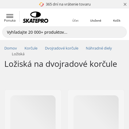
×
5+ mil. zákazníkov
4.8 z 5
365 dní na vrátenie tovaru
Cenová garancia
Ponuka
Účet
Uložené
Košík
Domov
Korčule
Dvojradové korčule
Náhradné diely
Ložiská
Ložiská na dvojradové korčule