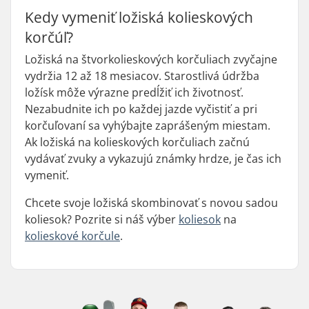
Kedy vymeniť ložiská kolieskových
korčúľ?
Ložiská na štvorkolieskových korčuliach zvyčajne
vydržia 12 až 18 mesiacov. Starostlivá údržba
ložísk môže výrazne predĺžiť ich životnosť.
Nezabudnite ich po každej jazde vyčistiť a pri
korčuľovaní sa vyhýbajte zaprášeným miestam.
Ak ložiská na kolieskových korčuliach začnú
vydávať zvuky a vykazujú známky hrdze, je čas ich
vymeniť.
Chcete svoje ložiská skombinovať s novou sadou
koliesok? Pozrite si náš výber
koliesok
na
kolieskové korčule
.