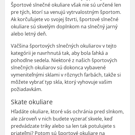
Športové slnečné okuliare však nie sú určené len
pre tých, ktorí sa venujú vytrvalostným športom.
Ak korčuľujete vo svojej štvrti, športové slnečné
okuliare sú skvelým doplnkom na slnečný jarný
alebo letný deň.
Väčšina športových slnečných okuliarov v tejto
kategórii je navrhnutá tak, aby bola ľahká a
pohodlne sedela. Niektoré z našich športových
slnečných okuliarov sú dokonca vybavené
vymeniteľnými sklami v rôznych farbách, takže si
môžete vybrať typ skla, ktorý vyhovuje vašim
požiadavkám.
Skate okuliare
Hľadáte okuliare, ktoré vás ochránia pred slnkom,
ale zároveň v nich budete vyzerať skvele, keď
predvádzate triky alebo sa len tak potulujete s
priateľmi? Potom sú športové okuliare na