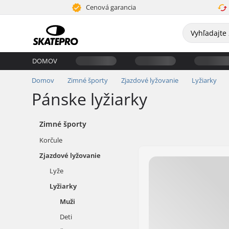
Cenová garancia
DOMOV
Domov
Zimné športy
Zjazdové lyžovanie
Lyžiarky
Pánske lyžiarky
Zimné športy
Korčule
Zjazdové lyžovanie
Lyže
Lyžiarky
Muži
Deti