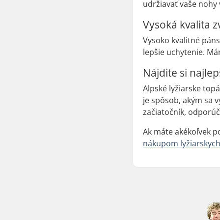
udržiavať vaše nohy 
Vysoká kvalita 
Vysoko kvalitné páns
lepšie uchytenie. Má
Nájdite si najl
Alpské lyžiarske top
je spôsob, akým sa v
začiatočník, odporúč
Ak máte akékoľvek po
nákupom lyžiarskych