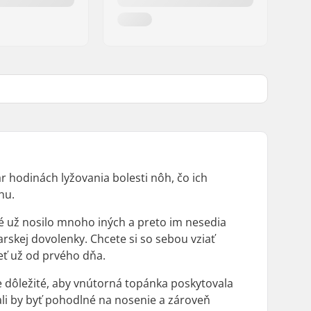
ár hodinách lyžovania bolesti nôh, čo ich
hu.
ré už nosilo mnoho iných a preto im nesedia
iarskej dovolenky. Chcete si so sebou vziať
eť už od prvého dňa.
 je dôležité, aby vnútorná topánka poskytovala
ali by byť pohodlné na nosenie a zároveň