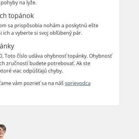
 pohyby na lyže.
ych topánok
asom sa prispôsobia nohám a poskytnú ešte
 ich a vyberte si svoj obľúbený pár.
pánky
10. Toto číslo udáva ohybnosť topánky. Ohybnosť
ých zručností budete potrebovať. Ak ste
ktoré viac odpúšťajú chyby.
účame vám pozrieť sa na náš
sprievodca