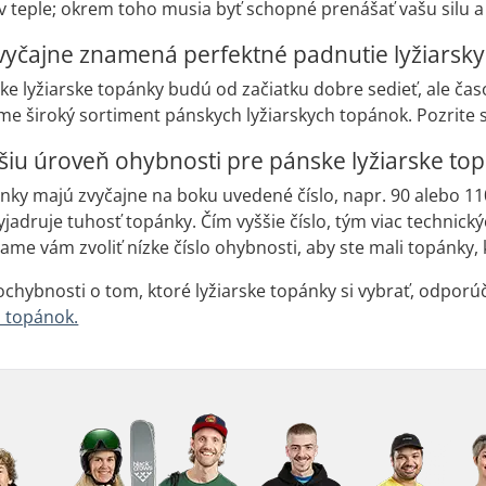
v teple; okrem toho musia byť schopné prenášať vašu silu a
zvyčajne znamená perfektné padnutie lyžiarsk
ke lyžiarske topánky budú od začiatku dobre sedieť, ale č
me široký sortiment pánskych lyžiarskych topánok. Pozrite si
epšiu úroveň ohybnosti pre pánske lyžiarske to
ánky majú zvyčajne na boku uvedené číslo, napr. 90 alebo 1
yjadruje tuhosť topánky. Čím vyššie číslo, tým viac technick
ame vám zvoliť nízke číslo ohybnosti, aby ste mali topánky, 
chybnosti o tom, ktoré lyžiarske topánky si vybrať, odpor
 topánok.