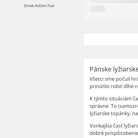
Snow Action Fun
Pánske lyžiarsk
Všetci sme počuli hr
prinútilo robiť dlhé
K týmto situáciám ča
správne. To (samozrej
lyžiarske topánky, n
Vonkajšia časť lyžia
dobré prispôsobenie 