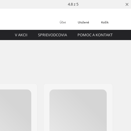
×
4.8 z 5
Účet
Uložené
Košík
V AKCII
SPRIEVODCOVIA
POMOC A KONTAKT