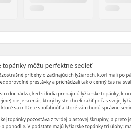
e topánky môžu perfektne sedieť
ôzostrašné príbehy o začínajúcich lyžiaroch, ktorí mali po p
 nedobrovoľné prestávky a prichádzali tak o cenný čas na sva
sto dochádza, keď si ľudia prenajmú lyžiarske topánky, kto
me) nie je scenár, ktorý by ste chceli zažiť počas svojej lyž
a ktoré sa môžete spoľahnúť a ktoré vám budú správne sedi
rskej topánky pozostáva z tvrdej plastovej škrupiny, a preto
a pohodlie. V podstate majú lyžiarske topánky tri úlohy: m