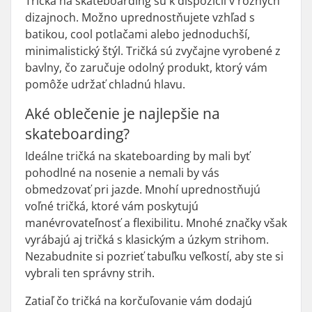
Tričká na skateboarding sú k dispozícii v rôznych
dizajnoch. Možno uprednostňujete vzhľad s
batikou, cool potlačami alebo jednoduchší,
minimalistický štýl. Tričká sú zvyčajne vyrobené z
bavlny, čo zaručuje odolný produkt, ktorý vám
pomôže udržať chladnú hlavu.
Aké oblečenie je najlepšie na
skateboarding?
Ideálne tričká na skateboarding by mali byť
pohodlné na nosenie a nemali by vás
obmedzovať pri jazde. Mnohí uprednostňujú
voľné tričká, ktoré vám poskytujú
manévrovateľnosť a flexibilitu. Mnohé značky však
vyrábajú aj tričká s klasickým a úzkym strihom.
Nezabudnite si pozrieť tabuľku veľkostí, aby ste si
vybrali ten správny strih.
Zatiaľ čo tričká na korčuľovanie vám dodajú