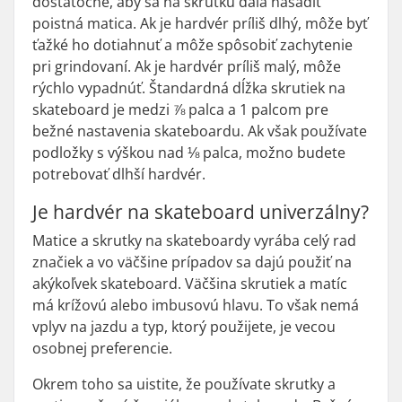
dostatočne, aby sa na skrutku dala nasadiť
poistná matica. Ak je hardvér príliš dlhý, môže byť
ťažké ho dotiahnuť a môže spôsobiť zachytenie
pri grindovaní. Ak je hardvér príliš malý, môže
rýchlo vypadnúť. Štandardná dĺžka skrutiek na
skateboard je medzi ⅞ palca a 1 palcom pre
bežné nastavenia skateboardu. Ak však používate
podložky s výškou nad ⅛ palca, možno budete
potrebovať dlhší hardvér.
Je hardvér na skateboard univerzálny?
Matice a skrutky na skateboardy vyrába celý rad
značiek a vo väčšine prípadov sa dajú použiť na
akýkoľvek skateboard. Väčšina skrutiek a matíc
má krížovú alebo imbusovú hlavu. To však nemá
vplyv na jazdu a typ, ktorý použijete, je vecou
osobnej preferencie.
Okrem toho sa uistite, že používate skrutky a