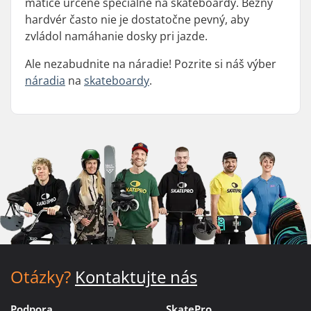
matice určené špeciálne na skateboardy. Bežný
hardvér často nie je dostatočne pevný, aby
zvládol namáhanie dosky pri jazde.
Ale nezabudnite na náradie! Pozrite si náš výber
náradia
na
skateboardy
.
Otázky?
Kontaktujte nás
Podpora
SkatePro