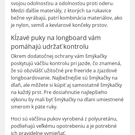
svojou odolnosťou a odolnosťou proti oderu.
Medzi ďalšie materiály, z ktorých sa rukavice
bežne vyrábajú, patrí kombinácia materiálov, ako
je nylon, semiš a kevlarové končeky prstov.
Kĺzavé puky na longboard vám
pomáhajú udržať kontrolu
Okrem dodatočnej ochrany vám šmýkačky
poskytujú väčšiu kontrolu pri jazde, čo znamená,
že sú obzvlášť užitočné pre freeride a zjazdové
longboardovanie. Najbežnejšie sú šmýkačky na
dlaň, ale môžete si kúpiť aj samostatné šmýkačky
na každý prst. Pre dosiahnutie najlepšieho
výkonu by mali byť šmýkačky na dlani umiestnené
smerom k päte ruky.
Hoci sú väčšina pukov vyrobená z polyuretánu,
podliehajú veľkému opotrebeniu a je potrebné
ich pravidelne vymieňať.