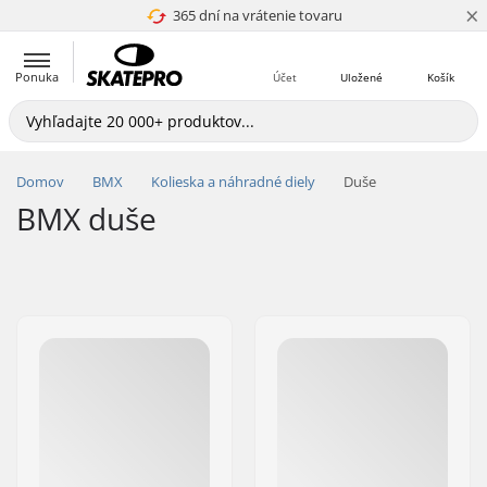
×
365 dní na vrátenie tovaru
4.8 z 5
Ponuka
Účet
Uložené
Košík
Domov
BMX
Kolieska a náhradné diely
Duše
BMX duše