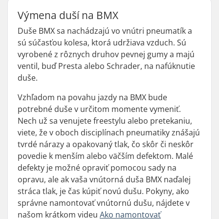
Výmena duší na BMX
Duše BMX sa nachádzajú vo vnútri pneumatík a
sú súčasťou kolesa, ktorá udržiava vzduch. Sú
vyrobené z rôznych druhov pevnej gumy a majú
ventil, buď Presta alebo Schrader, na nafúknutie
duše.
Vzhľadom na povahu jazdy na BMX bude
potrebné duše v určitom momente vymeniť.
Nech už sa venujete freestylu alebo pretekaniu,
viete, že v oboch disciplínach pneumatiky znášajú
tvrdé nárazy a opakovaný tlak, čo skôr či neskôr
povedie k menším alebo väčším defektom. Malé
defekty je možné opraviť pomocou sady na
opravu, ale ak vaša vnútorná duša BMX naďalej
stráca tlak, je čas kúpiť novú dušu. Pokyny, ako
správne namontovať vnútornú dušu, nájdete v
našom krátkom videu
Ako namontovať