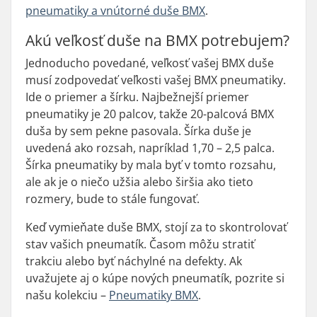
pneumatiky a vnútorné duše BMX
.
Akú veľkosť duše na BMX potrebujem?
Jednoducho povedané, veľkosť vašej BMX duše
musí zodpovedať veľkosti vašej BMX pneumatiky.
Ide o priemer a šírku. Najbežnejší priemer
pneumatiky je 20 palcov, takže 20-palcová BMX
duša by sem pekne pasovala. Šírka duše je
uvedená ako rozsah, napríklad 1,70 – 2,5 palca.
Šírka pneumatiky by mala byť v tomto rozsahu,
ale ak je o niečo užšia alebo širšia ako tieto
rozmery, bude to stále fungovať.
Keď vymieňate duše BMX, stojí za to skontrolovať
stav vašich pneumatík. Časom môžu stratiť
trakciu alebo byť náchylné na defekty. Ak
uvažujete aj o kúpe nových pneumatík, pozrite si
našu kolekciu –
Pneumatiky BMX
.