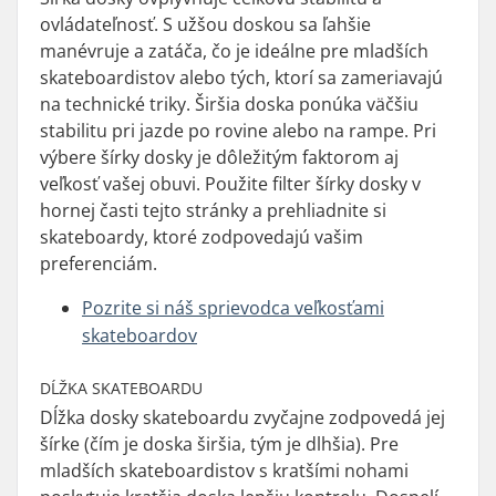
ovládateľnosť. S užšou doskou sa ľahšie
manévruje a zatáča, čo je ideálne pre mladších
skateboardistov alebo tých, ktorí sa zameriavajú
na technické triky. Širšia doska ponúka väčšiu
stabilitu pri jazde po rovine alebo na rampe. Pri
výbere šírky dosky je dôležitým faktorom aj
veľkosť vašej obuvi. Použite filter šírky dosky v
hornej časti tejto stránky a prehliadnite si
skateboardy, ktoré zodpovedajú vašim
preferenciám.
Pozrite si náš sprievodca veľkosťami
skateboardov
DĹŽKA SKATEBOARDU
Dĺžka dosky skateboardu zvyčajne zodpovedá jej
šírke (čím je doska širšia, tým je dlhšia). Pre
mladších skateboardistov s kratšími nohami