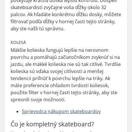
poskytuje kratšia doska lepšiu kontrolu. Dospelí
skateboardisti zvyčajne volia dĺžky okolo 32
palcov. Ak hľadáte konkrétnu dĺžku dosky, môžete
filtrovať podľa dĺžky v hornej časti tejto stránky,
aby ste našli tú správnu.
KOLESÁ
Mäkšie kolieska fungujú lepšie na nerovnom
povrchu a pomáhajú začiatočníkom zvyknúť si na
jazdu, ale mäkké kolieska nie sú tak citlivé. Tvrdšie
kolieska sú vďaka svojej citlivosti a menšej
tendencii priľnúť k povrchu lepšie na triky. Ak
máte preferencie ohľadom tvrdosti koliesok,
použite filter v hornej časti tejto stránky, aby ste
spresnili svoje možnosti.
Sprievodca nákupom skateboardov
Čo je kompletný skateboard?