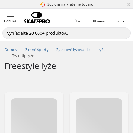
×
365 dní na vrátenie tovaru
4.8 z 5
Ponuka
Účet
Uložené
Košík
Domov
Zimné športy
Zjazdové lyžovanie
Lyže
Twin-tip lyže
Freestyle lyže