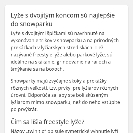
Lyže s dvojitým koncom sú najlepšie
do snowparku
Lyže s dvojitými špičkami sú navrhnuté na
vykonávanie trikov v snowparku a na prírodných
prekážkach v lyžiarskych strediskách. Tiež
nazývané freestyle lyže alebo parkové lyže, sú
ideálne na skákanie, grindovanie na railoch a
šmýkanie sa na boxoch.
Snowparky majú zvyčajne skoky a prekážky
rôznych veľkostí, tzv. prvky, pre lyžiarov rôznych
úrovní. Odporúča sa, aby ste boli skúseným
lyžiarom mimo snowparku, než do neho vstúpite
po prvýkrát.
Čím sa líšia freestyle lyže?
Názov „twin tip“ opisuje symetrické vyhnutie lyží