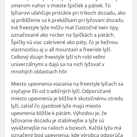
smerom nahor v mieste špičiek a pätiek. To
lyžiarovi uľahčuje pristátie pri trikoch dozadu, ako
aj priblíženie sa k prekážkam pri lyžovaní dozadu.
Iné freestyle lyže môžu mať čiastočné twin tipy,
označované ako rocker na špičkách a pätách.
Špičky sú viac zakrivené ako päty, čo je bežnou
vlastnosťou aj u all mountain a freeride lyží.
Celkový dizajn freestyle lyží ich robí veľmi
univerzálnymi a dajú sa na nich lyžovať v
mnohých oblastiach hôr.
Miesto upevnenia viazania na freestyle lyžiach sa
zvyčajne líši od tradičných lyží. Odporúčané
miesto upevnenia je bližšie k skutočnému stredu
lyží, zatiaľ čo zjazdové lyže majú miesto
upevnenia bližšie k pätám. Výhodou je, že
lyžovanie dozadu je stabilnejšie a lyže sú
vyváženejšie na railoch a boxoch. Každá lyža má
označený bod upevnenia, kde výrobca odporúča