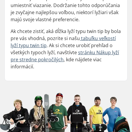
umiestniť viazanie. Dodržanie tohto odporúčania
je zvyčajne najlepšou voľbou, niektorí lyžiari však
majú svoje vlastné preferencie.
Ak chcete zistiť, aká dĺžka lyží typu twin tip by bola
pre vás vhodná, pozrite si našu
tabuľku veľkostí
lyží typu twin tip
. Ak si chcete urobiť prehľad o
všetkých typoch lyží, navštívte
stránku Nákup lyží
pre stredne pokročilých
, kde nájdete viac
informácií.