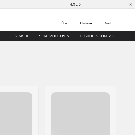
×
4.8 z 5
Účet
Uložené
Košík
V AKCII
SPRIEVODCOVIA
POMOC A KONTAKT