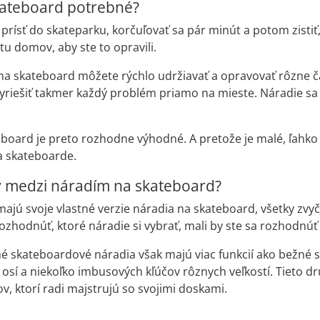
kateboard potrebné?
o prísť do skateparku, korčuľovať sa pár minút a potom zisti
stu domov, aby ste to opravili.
na skateboard môžete rýchlo udržiavať a opravovať rôzne ča
riešiť takmer každý problém priamo na mieste. Náradie sa 
board je preto rozhodne výhodné. A pretože je malé, ľahko 
a skateboarde.
ly medzi náradím na skateboard?
jú svoje vlastné verzie náradia na skateboard, všetky zvyč
ozhodnúť, ktoré náradie si vybrať, mali by ste sa rozhodnúť
é skateboardové náradia však majú viac funkcií ako bežné 
osí a niekoľko imbusových kľúčov rôznych veľkostí. Tieto d
v, ktorí radi majstrujú so svojimi doskami.