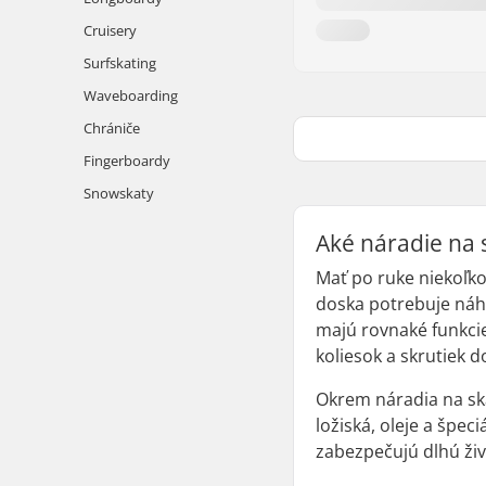
Cruisery
Surfskating
Waveboarding
Chrániče
Fingerboardy
Snowskaty
Aké náradie na 
Mať po ruke niekoľk
doska potrebuje náhl
majú rovnaké funkcie
koliesok a skrutiek
Okrem náradia na ska
ložiská, oleje a špec
zabezpečujú dlhú živ