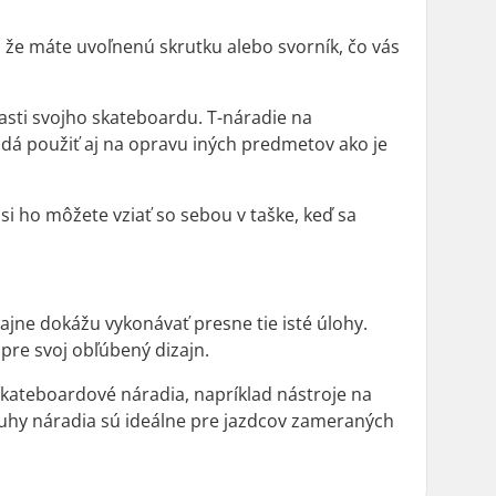
ť, že máte uvoľnenú skrutku alebo svorník, čo vás
sti svojho skateboardu. T-náradie na
dá použiť aj na opravu iných predmetov ako je
si ho môžete vziať so sebou v taške, keď sa
ajne dokážu vykonávať presne tie isté úlohy.
 pre svoj obľúbený dizajn.
skateboardové náradia, napríklad nástroje na
ruhy náradia sú ideálne pre jazdcov zameraných