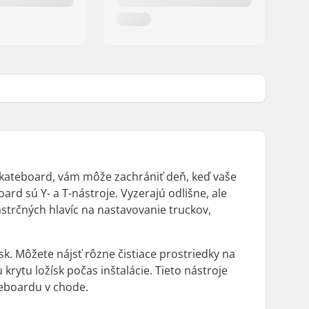
skateboard, vám môže zachrániť deň, keď vaše
ard sú Y- a T-nástroje. Vyzerajú odlišne, ale
strčných hlavíc na nastavovanie truckov,
k. Môžete nájsť rôzne čistiace prostriedky na
krytu ložísk počas inštalácie. Tieto nástroje
teboardu v chode.