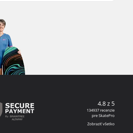
4.8 z 5
134937 recenzie
pre SkatePro
Zobraziť všetko