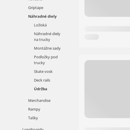
Griptape
Náhradné diely
Ložiská
Náhradné diely
na trucky
Montážne sady
Podložky pod
trucky
Skate vosk
Deck rails
Údržba
Merchandise
Rampy
Tašky
Longboardy