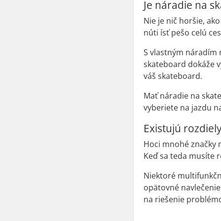
Je náradie na s
Nie je nič horšie, ak
núti ísť pešo celú ce
S vlastným náradím 
skateboard dokáže vy
váš skateboard.
Mať náradie na skate
vyberiete na jazdu n
Existujú rozdie
Hoci mnohé značky ma
Keď sa teda musíte r
Niektoré multifunkčn
opätovné navlečenie 
na riešenie problémo