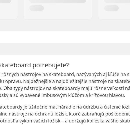
skateboard potrebujete?
o rôznych nástrojov na skateboard, nazývaných aj kľúče na 
u opravu. Najbežnejšie a najdôležitejšie nástroje na skatebo
. Oba typy nástrojov na skateboardy majú rôzne veľkosti ná
 dosky a sú vybavené imbusovým kľúčom a krížovou hlavou.
teboardy je užitočné mať náradie na údržbu a čistenie ložís
iálne nástroje na ochranu ložísk, ktoré zabraňujú poškodeniu 
otnosť a výkon vašich ložísk – a udržujú kolieska vášho ska