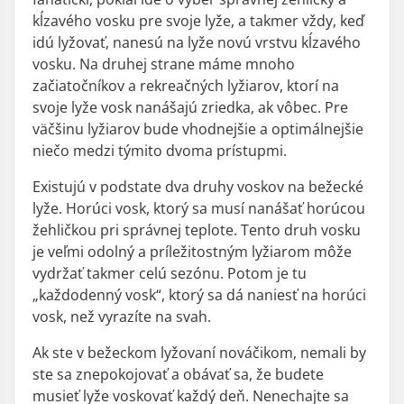
kĺzavého vosku pre svoje lyže, a takmer vždy, keď
idú lyžovať, nanesú na lyže novú vrstvu kĺzavého
vosku. Na druhej strane máme mnoho
začiatočníkov a rekreačných lyžiarov, ktorí na
svoje lyže vosk nanášajú zriedka, ak vôbec. Pre
väčšinu lyžiarov bude vhodnejšie a optimálnejšie
niečo medzi týmito dvoma prístupmi.
Existujú v podstate dva druhy voskov na bežecké
lyže. Horúci vosk, ktorý sa musí nanášať horúcou
žehličkou pri správnej teplote. Tento druh vosku
je veľmi odolný a príležitostným lyžiarom môže
vydržať takmer celú sezónu. Potom je tu
„každodenný vosk“, ktorý sa dá naniesť na horúci
vosk, než vyrazíte na svah.
Ak ste v bežeckom lyžovaní nováčikom, nemali by
ste sa znepokojovať a obávať sa, že budete
musieť lyže voskovať každý deň. Nenechajte sa