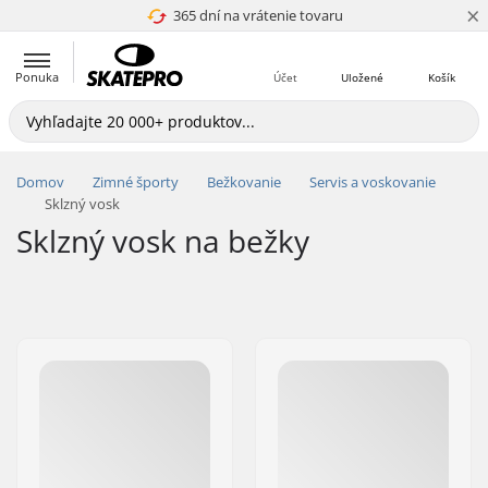
×
365 dní na vrátenie tovaru
4.8 z 5
Ponuka
Účet
Uložené
Košík
Domov
Zimné športy
Bežkovanie
Servis a voskovanie
Sklzný vosk
Sklzný vosk na bežky