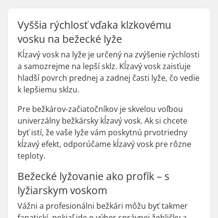
Vyššia rýchlosť vďaka klzkovému
vosku na bežecké lyže
Kĺzavý vosk na lyže je určený na zvýšenie rýchlosti
a samozrejme na lepší sklz. Kĺzavý vosk zaisťuje
hladší povrch prednej a zadnej časti lyže, čo vedie
k lepšiemu sklzu.
Pre bežkárov-začiatočníkov je skvelou voľbou
univerzálny bežkársky kĺzavý vosk. Ak si chcete
byť istí, že vaše lyže vám poskytnú prvotriedny
kĺzavý efekt, odporúčame kĺzavý vosk pre rôzne
teploty.
Bežecké lyžovanie ako profík – s
lyžiarskym voskom
Vážni a profesionálni bežkári môžu byť takmer
fanatickí, pokiaľ ide o výber správnej žehličky a