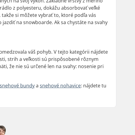
aných na svoj výkon. Základné vrstvy z merino
prádlo z polyesteru, dokážu absorbovať veľké
 takže si môžete vybrať to, ktoré podľa vás
 jazdiť na snowboarde. Ak sa chystáte na svahy
obmedzovala váš pohyb. V tejto kategórii nájdete
ti, strih a veľkosti sú prispôsobené rôznym
äti, že nie sú určené len na svahy: nosenie pri
snehové bundy
a
snehové nohavice
: nájdete tu