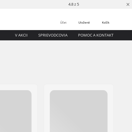
×
4.8 z 5
Účet
Uložené
Košík
V AKCII
SPRIEVODCOVIA
POMOC A KONTAKT