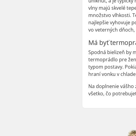
uniknúť, a je typick
vlny majú skvelé tep
množstvo vlhkosti. T
najlepšie vyhovuje 
vo veterných dňoch, 
Má byť termoprá
Spodná bielizeň by m
termoprádlo pre ženy
typom postavy. Pokia
hraní vonku v chlade
Na doplnenie vášho 
všetko, čo potrebuj