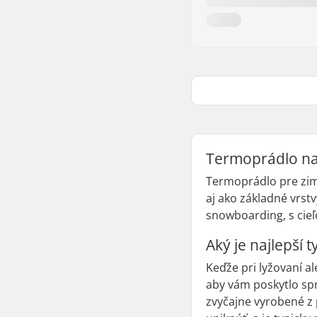
Termoprádlo na
Termoprádlo pre zimn
aj ako základné vrst
snowboarding, s cieľ
Aký je najlepší 
Keďže pri lyžovaní 
aby vám poskytlo spr
zvyčajne vyrobené z 