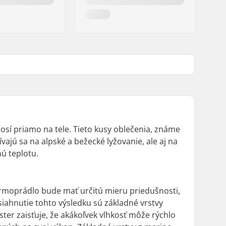
osí priamo na tele. Tieto kusy oblečenia, známe
ajú sa na alpské a bežecké lyžovanie, ale aj na
ú teplotu.
ermoprádlo bude mať určitú mieru priedušnosti,
iahnutie tohto výsledku sú základné vrstvy
ster zaisťuje, že akákoľvek vlhkosť môže rýchlo