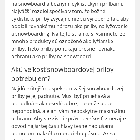
na snowboard a bežnými cyklistickými prilbami.
Najväčší rozdiel spočíva v tom, že bežné
cyklistické prilby zvyčajne nie sú vyrobené tak, aby
odolali rovnakému nárazu ako prilby na lyžovanie
a snowboarding. Na tejto stránke si všimnete, že
mnohé produkty sú označené ako lyžiarske
prilby. Tieto prilby ponúkajú presne rovnakú
ochranu ako prilby na snowboard.
Akú veľkosť snowboardovej prilby
potrebujem?
Najdôležitejším aspektom vašej snowboardovej
prilby je jej padnutie. Musí byť priliehavá a
pohodlná – ak nesedí dobre, nielenže bude
nepohodlná, ale ani vám neposkytne maximálnu
ochranu. Aby ste zistili správnu veľkosť, zmerajte
obvod najširšej časti hlavy tesne nad ušami
pomocou mäkkého meracieho pásma. Ak sa