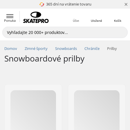
×
365 dní na vrátenie tovaru
4.8 z 5
Ponuka
Účet
Uložené
Košík
Domov
Zimné športy
Snowboards
Chrániče
Prilby
Snowboardové prilby