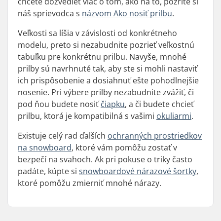
chcete dozvedieť viac o tom, ako na to, pozrite si
náš sprievodca s
názvom Ako nosiť prilbu
.
Veľkosti sa líšia v závislosti od konkrétneho
modelu, preto si nezabudnite pozrieť veľkostnú
tabuľku pre konkrétnu prilbu. Navyše, mnohé
prilby sú navrhnuté tak, aby ste si mohli nastaviť
ich prispôsobenie a dosiahnuť ešte pohodlnejšie
nosenie. Pri výbere prilby nezabudnite zvážiť, či
pod ňou budete nosiť
čiapku
, a či budete chcieť
prilbu, ktorá je kompatibilná s vašimi
okuliarmi
.
Existuje celý rad ďalších
ochranných prostriedkov
na snowboard
, ktoré vám pomôžu zostať v
bezpečí na svahoch. Ak pri pokuse o triky často
padáte, kúpte si
snowboardové nárazové šortky
,
ktoré pomôžu zmierniť mnohé nárazy.