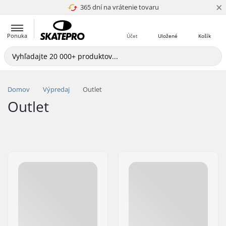
×
365 dní na vrátenie tovaru
4.8 z 5
Ponuka
Účet
Uložené
Košík
Domov
Výpredaj
Outlet
Outlet