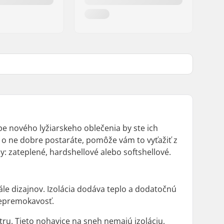
pe nového lyžiarskeho oblečenia by ste ich
a o ne dobre postaráte, pomôže vám to vyťažiť z
y: zateplené, hardshellové alebo softshellové.
kále dizajnov. Izolácia dodáva teplo a dodatočnú
nepremokavosť.
tru. Tieto nohavice na sneh nemajú izoláciu,