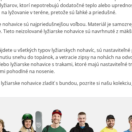
lyžiarov, ktorí nepotrebujú dodatočné teplo alebo upredno
j na lyžovanie v teréne, pretože sú ľahké a priedušné.
ke nohavice sú najpriedušnejšou voľbou. Materiál je samoz
. Tieto neizolované lyžiarske nohavice sú navrhnuté z mäkš
nájdete u všetkých typov lyžiarskych nohavíc, sú nastaviteľ
nutiu snehu do topánok, a vetracie zipsy na nohách na odvo
lebo lyžiarske nohavice s trakami, ktoré majú nastaviteľné 
eľmi pohodlné na nosenie.
lyžiarske nohavice zladiť s bundou, pozrite si našu kolekciu