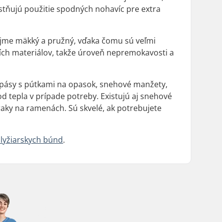
stňujú použitie spodných nohavíc pre extra
rejme mäkký a pružný, vďaka čomu sú veľmi
ích materiálov, takže úroveň nepremokavosti a
né pásy s pútkami na opasok, snehové manžety,
d tepla v prípade potreby. Existujú aj snehové
traky na ramenách. Sú skvelé, ak potrebujete
lyžiarskych búnd
.