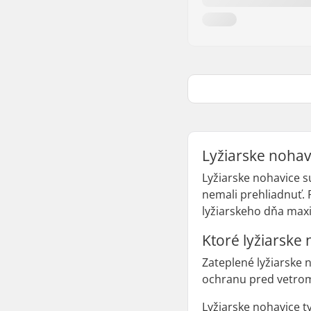
Lyžiarske nohavi
Lyžiarske nohavice s
nemali prehliadnuť. 
lyžiarskeho dňa maxi
Ktoré lyžiarske 
Zateplené lyžiarske 
ochranu pred vetrom
Lyžiarske nohavice t