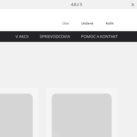
×
4.8 z 5
Účet
Uložené
Košík
V AKCII
SPRIEVODCOVIA
POMOC A KONTAKT