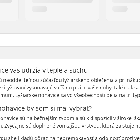
ce vás udržia v teple a suchu
ú neoddeliteľnou súčasťou lyžiarskeho oblečenia a pri náku
Pri lyžovaní vykonávajú väčšinu práce vaše nohy, takže ak s
mum. Lyžiarske nohavice sa vo všeobecnosti delia na tri typ
nohavice by som si mal vybrať?
nohavice sú najbežnejším typom a sú k dispozícii v širokej š
. Zvyčajne sú doplnené vonkajšou vrstvou, ktorá zaisťuje 
ypu shell kladú dôraz na nepremokavosť a odolnosť proti ve