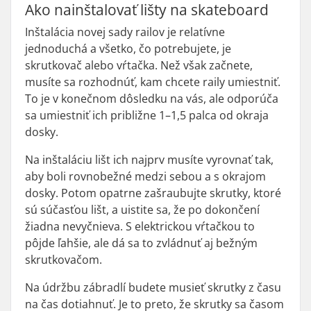
Ako nainštalovať lišty na skateboard
Inštalácia novej sady railov je relatívne
jednoduchá a všetko, čo potrebujete, je
skrutkovač alebo vŕtačka. Než však začnete,
musíte sa rozhodnúť, kam chcete raily umiestniť.
To je v konečnom dôsledku na vás, ale odporúča
sa umiestniť ich približne 1–1,5 palca od okraja
dosky.
Na inštaláciu lišt ich najprv musíte vyrovnať tak,
aby boli rovnobežné medzi sebou a s okrajom
dosky. Potom opatrne zašraubujte skrutky, ktoré
sú súčasťou lišt, a uistite sa, že po dokončení
žiadna nevyčnieva. S elektrickou vŕtačkou to
pôjde ľahšie, ale dá sa to zvládnuť aj bežným
skrutkovačom.
Na údržbu zábradlí budete musieť skrutky z času
na čas dotiahnuť. Je to preto, že skrutky sa časom