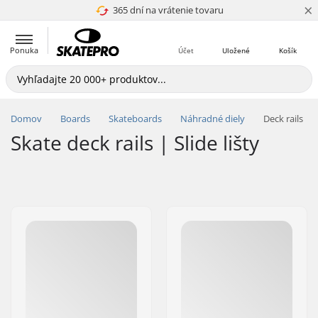
×
365 dní na vrátenie tovaru
4.8 z 5
Ponuka
Účet
Uložené
Košík
Domov
Boards
Skateboards
Náhradné diely
Deck rails
Skate deck rails | Slide lišty