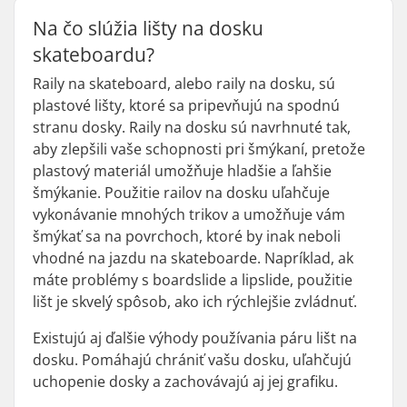
Na čo slúžia lišty na dosku
skateboardu?
Raily na skateboard, alebo raily na dosku, sú
plastové lišty, ktoré sa pripevňujú na spodnú
stranu dosky. Raily na dosku sú navrhnuté tak,
aby zlepšili vaše schopnosti pri šmýkaní, pretože
plastový materiál umožňuje hladšie a ľahšie
šmýkanie. Použitie railov na dosku uľahčuje
vykonávanie mnohých trikov a umožňuje vám
šmýkať sa na povrchoch, ktoré by inak neboli
vhodné na jazdu na skateboarde. Napríklad, ak
máte problémy s boardslide a lipslide, použitie
lišt je skvelý spôsob, ako ich rýchlejšie zvládnuť.
Existujú aj ďalšie výhody používania páru lišt na
dosku. Pomáhajú chrániť vašu dosku, uľahčujú
uchopenie dosky a zachovávajú aj jej grafiku.