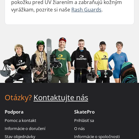
pokožku pred UV žiarením a zabraňujú kožným
vyrážkam, pozrite si naše
Rash Guards
.
Otázky?
Kontaktujte nás
Podpora
SkatePro
Pomoc a kontakt
Prihlásiť sa
Informácie o doručení
O nás
Stav objednávky
Informácie o spoločnosti