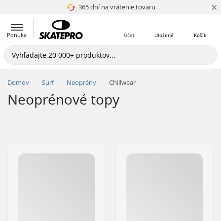
×
365 dní na vrátenie tovaru
4.8 z 5
Ponuka
Účet
Uložené
Košík
Domov
Surf
Neoprény
Chillwear
Neoprénové topy