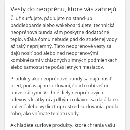
Vesty do neoprénu, ktoré vás zahrejú
Či už surfujete, pádlujete na stand-up
paddleboarde alebo wakeboardujete, technická
neoprénová bunda vám poskytne dodatočné
teplo, vďaka čomu nebude pád do studenej vody
až taký nepríjemný. Tieto neoprénové vesty sa
dajú nosiť pod alebo nad neoprénovými
kombinézami v chladných zimných podmienkach,
alebo samostatne počas letných mesiacov.
Produkty ako neoprénové bundy sa dajú nosiť
pred, počas aj po surfovaní, čo ich robí veľmi
univerzálnymi. Vrchné diely neoprénových
odevov s krátkymi aj dlhými rukávmi sa dajú ľahko
obliecť alebo vyzliecť uprostred surfovania, podľa
toho, ako vnímate teplotu vody.
Ak hľadáte surfové produkty, ktoré chránia vašu