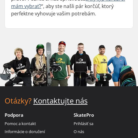
mám vybrať?
“, aby ste našli pár korčúľ, ktorý
perfektne vyhovuje vašim potrebám.
Otázky?
Kontaktujte nás
Podpora
SkatePro
Pomoc a kontakt
Prihlásiť sa
Informácie o doručení
O nás