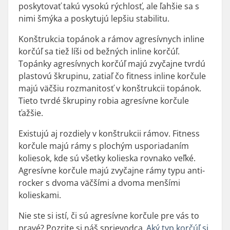
poskytovať takú vysokú rýchlosť, ale ľahšie sa s
nimi šmýka a poskytujú lepšiu stabilitu.
Konštrukcia topánok a rámov agresívnych inline
korčúľ sa tiež líši od bežných inline korčúľ.
Topánky agresívnych korčúľ majú zvyčajne tvrdú
plastovú škrupinu, zatiaľ čo fitness inline korčule
majú väčšiu rozmanitosť v konštrukcii topánok.
Tieto tvrdé škrupiny robia agresívne korčule
ťažšie.
Existujú aj rozdiely v konštrukcii rámov. Fitness
korčule majú rámy s plochým usporiadaním
koliesok, kde sú všetky kolieska rovnako veľké.
Agresívne korčule majú zvyčajne rámy typu anti-
rocker s dvoma väčšími a dvoma menšími
kolieskami.
Nie ste si istí, či sú agresívne korčule pre vás to
pravé? Pozrite si náš sprievodca
„Aký typ korčúľ si