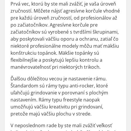
Prvá vec, ktorú by ste mali zvážiť, je vaša úroveň
zručností. Môžete nájsť agresívne korčule vhodné
pre každú úroveň zručností, od profesionálov až
po začiatočníkov. Agresívne korčule pre
začiatočníkov sú vyrobené s tvrdšími škrupinami,
aby poskytovali väčšiu oporu a ochranu, zatiaľ čo
niektoré profesionálne modely môžu mať mäkšiu
konštrukciu topánok. Mäkšie topánky sú
flexibilnejšie a poskytujú lepšiu kontrolu a
manévrovateľnosť pri niektorých trikoch.
Ďalšou dôležitou vecou je nastavenie rámu.
Štandardom sú rámy typu anti-rocker, ktoré
uľahčujú grindovanie v porovnaní s plochým
nastavením. Rámy typu freestyle naopak
umožňujú väčšiu kreativitu pri grindovaní,
pretože majú väčšiu plochu v strede.
V neposlednom rade by ste mali zvážiť veľkosť