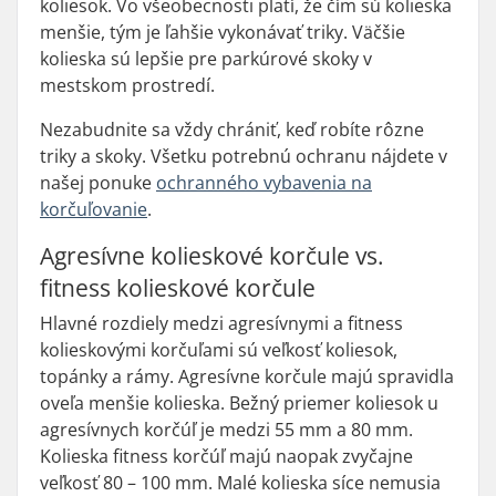
koliesok. Vo všeobecnosti platí, že čím sú kolieska
menšie, tým je ľahšie vykonávať triky. Väčšie
kolieska sú lepšie pre parkúrové skoky v
mestskom prostredí.
Nezabudnite sa vždy chrániť, keď robíte rôzne
triky a skoky. Všetku potrebnú ochranu nájdete v
našej ponuke
ochranného vybavenia na
korčuľovanie
.
Agresívne kolieskové korčule vs.
fitness kolieskové korčule
Hlavné rozdiely medzi agresívnymi a fitness
kolieskovými korčuľami sú veľkosť koliesok,
topánky a rámy. Agresívne korčule majú spravidla
oveľa menšie kolieska. Bežný priemer koliesok u
agresívnych korčúľ je medzi 55 mm a 80 mm.
Kolieska fitness korčúľ majú naopak zvyčajne
veľkosť 80 – 100 mm. Malé kolieska síce nemusia