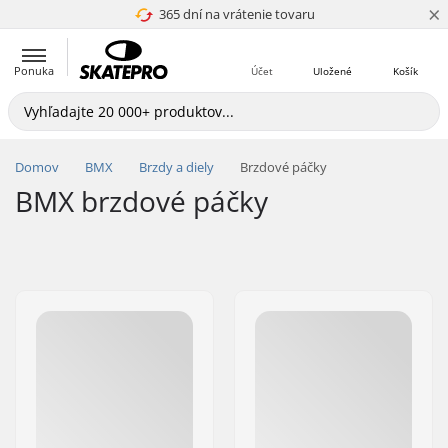
×
365 dní na vrátenie tovaru
4.8 z 5
Ponuka
Účet
Uložené
Košík
Domov
BMX
Brzdy a diely
Brzdové páčky
BMX brzdové páčky