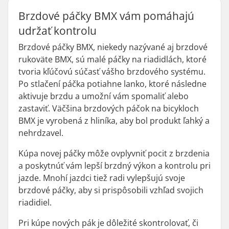
Brzdové páčky BMX vám pomáhajú
udržať kontrolu
Brzdové páčky BMX, niekedy nazývané aj brzdové
rukoväte BMX, sú malé páčky na riadidlách, ktoré
tvoria kľúčovú súčasť vášho brzdového systému.
Po stlačení páčka potiahne lanko, ktoré následne
aktivuje brzdu a umožní vám spomaliť alebo
zastaviť. Väčšina brzdových páčok na bicykloch
BMX je vyrobená z hliníka, aby bol produkt ľahký a
nehrdzavel.
Kúpa novej páčky môže ovplyvniť pocit z brzdenia
a poskytnúť vám lepší brzdný výkon a kontrolu pri
jazde. Mnohí jazdci tiež radi vylepšujú svoje
brzdové páčky, aby si prispôsobili vzhľad svojich
riadidiel.
Pri kúpe nových pák je dôležité skontrolovať, či