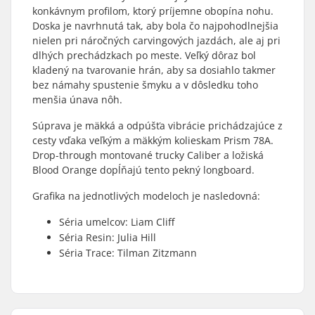
konkávnym profilom, ktorý príjemne obopína nohu.
Doska je navrhnutá tak, aby bola čo najpohodlnejšia
nielen pri náročných carvingových jazdách, ale aj pri
dlhých prechádzkach po meste. Veľký dôraz bol
kladený na tvarovanie hrán, aby sa dosiahlo takmer
bez námahy spustenie šmyku a v dôsledku toho
menšia únava nôh.
Súprava je mäkká a odpúšťa vibrácie prichádzajúce z
cesty vďaka veľkým a mäkkým kolieskam Prism 78A.
Drop-through montované trucky Caliber a ložiská
Blood Orange dopĺňajú tento pekný longboard.
Grafika na jednotlivých modeloch je nasledovná:
Séria umelcov: Liam Cliff
Séria Resin: Julia Hill
Séria Trace: Tilman Zitzmann