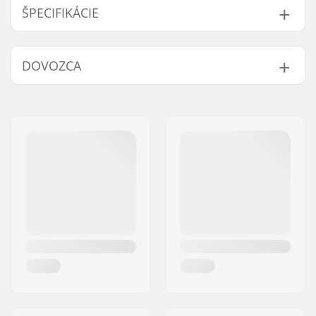
ŠPECIFIKÁCIE
Šírka dosky:
9.25" (23.5cm)
DOVOZCA
Dĺžka dosky:
36" (91.4cm)
Rázvor:
26.5" (67.3cm)
Meno:
Centrano ApS
Materiál dosky:
Javor, 6-vrstvový
Adresa:
Omega 6
Ďalšie materiály:
Bambus, 1-ply
PSČ:
8382
Vlastnosti dosky:
Twin tip, Výrezy
Mesto:
Hinnerup
Griptape:
Pre-gripped
Krajina:
Dánsko
Typ trucku:
Inverted kingpin,
Štandardný hanger,
Drop through
Šírka hangeru:
180mm (7")
Šírka osi:
10"
Uhol hangeru:
50°
Bushings:
90A
Priemer kolieska:
69mm