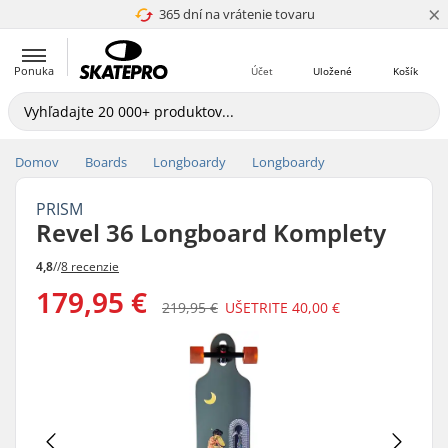
×
365 dní na vrátenie tovaru
4.8 z 5
Ponuka
Účet
Uložené
Košík
Domov
Boards
Longboardy
Longboardy
PRISM
Revel 36 Longboard Komplety
4,8
//
8 recenzie
179,95 €
219,95 €
UŠETRITE
40,00 €