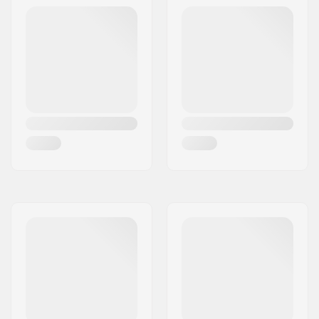
Tvrdosť koliesok:
78A
Materiál koliesok:
PU liaty
Presnosť ložísk:
ABEC-7
Konkáva:
Nízky
Úroveň zručností:
Začiatočník
,
Pokročilý
,
Pokročilý
Riding Style:
Freeride,
Cruise
,
Carving