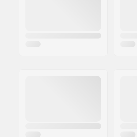
Krajina:
Dánsko