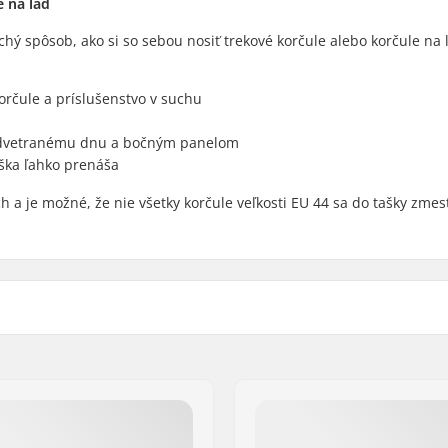
e na ľad
chý spôsob, ako si so sebou nosiť trekové korčule alebo korčule na 
rčule a príslušenstvo v suchu
 odvetranému dnu a bočným panelom
ka ľahko prenáša
h a je možné, že nie všetky korčule veľkosti EU 44 sa do tašky zmest