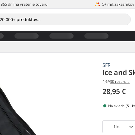
365 dní na vrátenie tovaru
5+ mil. zákazníkov
SFR
Ice and S
4,6
//
30 recenzie
28,95 €
Na sklade (5+ k
1
ks