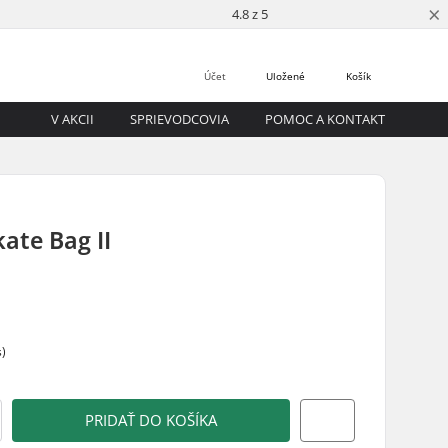
×
4.8 z 5
Účet
Uložené
Košík
V AKCII
SPRIEVODCOVIA
POMOC A KONTAKT
kate Bag II
s)
PRIDAŤ DO KOŠÍKA