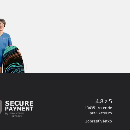
4.8 z 5
134951 recenzie
pre SkatePro
Zobraziť všetko