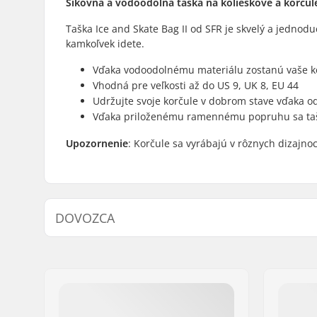
Šikovná a vodoodolná taška na kolieskové a korčul
Taška Ice and Skate Bag II od SFR je skvelý a jednodu
kamkoľvek idete.
Vďaka vodoodolnému materiálu zostanú vaše ko
Vhodná pre veľkosti až do US 9, UK 8, EU 44
Udržujte svoje korčule v dobrom stave vďaka
Vďaka priloženému ramennému popruhu sa taš
Upozornenie
: Korčule sa vyrábajú v rôznych dizajnoc
DOVOZCA
Meno:
Centrano ApS
Adresa:
Omega 6
PSČ:
8382
Mesto:
Hinnerup