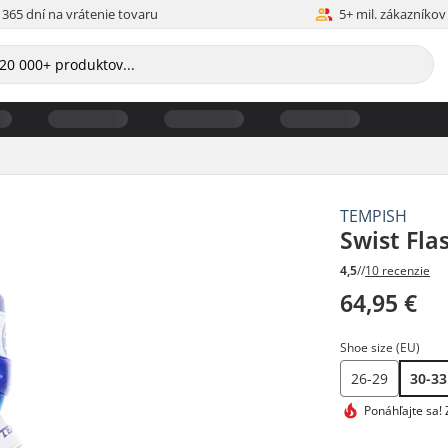
365 dní na vrátenie tovaru
5+ mil. zákazníkov
TEMPISH
Swist Fla
4,5
//
10 recenzie
64,95 €
Shoe size (EU)
26-29
30-33
Ponáhľajte sa!
Z