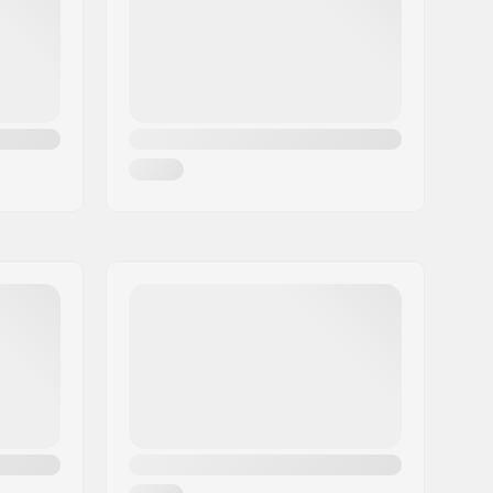
60 kg
Áno