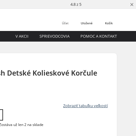
×
4.8 z 5
Účet
Uložené
Košík
V AKCII
SPRIEVODCOVIA
POMOC A KONTAKT
sh Detské Kolieskové Korčule
Zobraziť tabuľku veľkostí
ostáva už len 2 na sklade