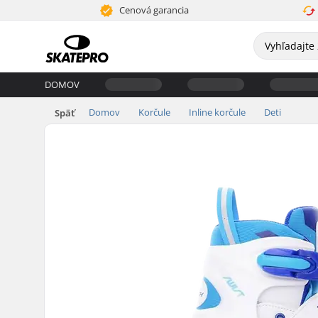
Cenová garancia
DOMOV
Domov
Korčule
Inline korčule
Deti
Späť