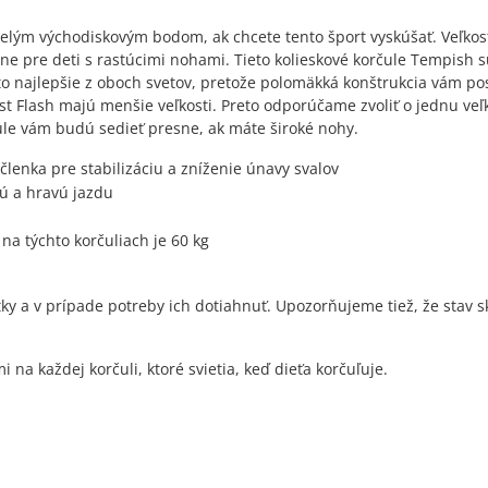
velým východiskovým bodom, ak chcete tento šport vyskúšať. Veľkosť
álne pre deti s rastúcimi nohami. Tieto kolieskové korčule Tempish 
to najlepšie z oboch svetov, pretože polomäkká konštrukcia vám po
ist Flash majú menšie veľkosti. Preto odporúčame zvoliť o jednu veľ
čule vám budú sedieť presne, ak máte široké nohy.
lenka pre stabilizáciu a zníženie únavy svalov
vú a hravú jazdu
a týchto korčuliach je 60 kg
y a v prípade potreby ich dotiahnuť. Upozorňujeme tiež, že stav s
 na každej korčuli, ktoré svietia, keď dieťa korčuľuje.