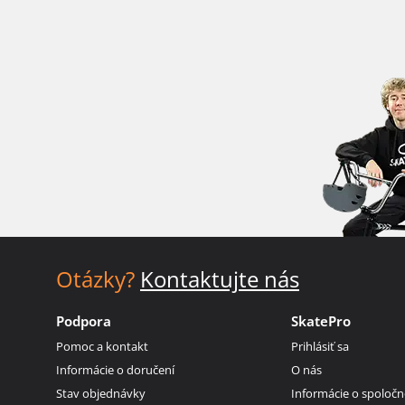
Otázky?
Kontaktujte nás
Podpora
SkatePro
Pomoc a kontakt
Prihlásiť sa
Informácie o doručení
O nás
Stav objednávky
Informácie o spoločn