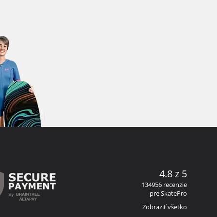
4.8 z 5
134956 recenzie
pre SkatePro
Zobraziť všetko