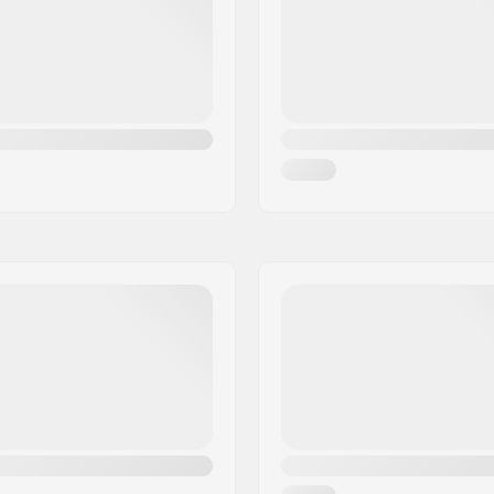
né, Anatomicky tvarované
Max. hmotnosť jazdca:
e, Pracka, Suchý zips
Brzda: