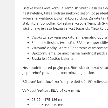
Detské kolieskové korčule Tempish Swist Flash sú sk
nastaviteľná, takže vydržia niekoľko sezón, čo je ide
vybavené kvalitnou polomäkkou špičkou. Získate tak 
stabilitu aj pohodlie. Kolieskové korčule Tempish Sw
väčšiu, ako je vaša bežná veľkosť topánok. Tieto kor
Vysoký zvršok vám poskytuje maximálnu oporu č
64 mm kolieska s tvrdosťou 82A pre super citli
Vstavané vložky, ktoré sú anatomicky tvarované
Upozorňujeme, že maximálna hmotnosť jazdca n
Brzda je súčasťou balenia
Nezabudnite pred prvým použitím skontrolovať skrutk
je potrebné pravidelne kontrolovať aj neskôr.
Zábavné kolieskové korčule pre deti s 2 LED kolieskami
Veľkosti (veľkosť EÚ/vložka v mm):
26-29 = 175-186 mm
30-33 = 195-215 mm