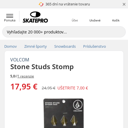
×
365 dní na vrátenie tovaru
4.8 z 5
Ponuka
Účet
Uložené
Košík
Domov
Zimné športy
Snowboards
Príslušenstvo
VOLCOM
Stone Studs Stomp
5,0
//
1 recenzie
17,95 €
24,95 €
UŠETRITE
7,00 €