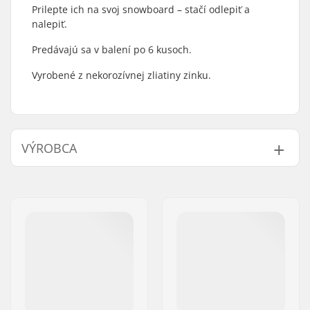
Prilepte ich na svoj snowboard – stačí odlepiť a
nalepiť.
Predávajú sa v balení po 6 kusoch.
Vyrobené z nekorozívnej zliatiny zinku.
VÝROBCA
Meno:
JA-Distribution ApS
Adresa:
Sejrs Alle 2, 8240 Risskov
PSČ:
8240
Mesto:
Risskov
Krajina:
Dánsko