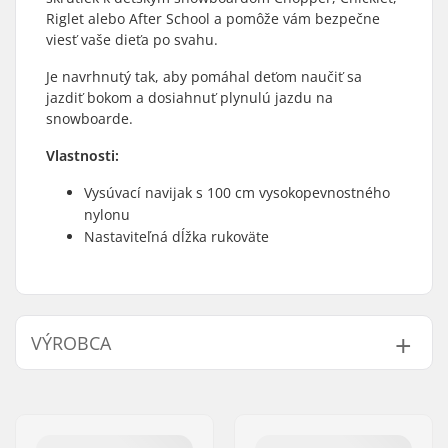
Riglet alebo After School a pomôže vám bezpečne
viesť vaše dieťa po svahu.
Je navrhnutý tak, aby pomáhal deťom naučiť sa
jazdiť bokom a dosiahnuť plynulú jazdu na
snowboarde.
Vlastnosti:
Vysúvací navijak s 100 cm vysokopevnostného
nylonu
Nastaviteľná dĺžka rukoväte
VÝROBCA
Meno:
Burton Sportartikel GmbH
Adresa:
Haller Strasse 111
PSČ:
6020