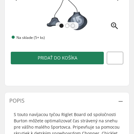
Na sklade (5+ ks)
PRIDAŤ DO KOŠÍKA
POPIS
S touto navíjacou tyčou Riglet Board od spoločnosti
Burton môžete optimalizovať čas strávený na snehu
pre vášho malého športovca. Pripevňuje sa pomocou
skrutiek k detským snowboardom Chopper, Chicklet,