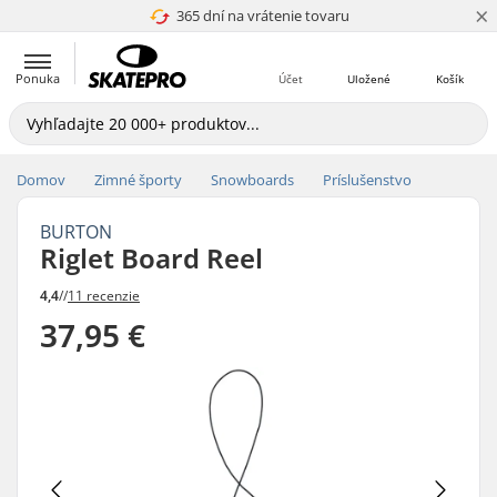
×
365 dní na vrátenie tovaru
4.8 z 5
Ponuka
Účet
Uložené
Košík
Domov
Zimné športy
Snowboards
Príslušenstvo
BURTON
Riglet Board Reel
4,4
//
11 recenzie
37,95 €