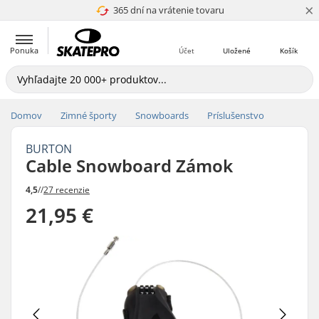
×
365 dní na vrátenie tovaru
4.8 z 5
Ponuka
Účet
Uložené
Košík
Domov
Zimné športy
Snowboards
Príslušenstvo
BURTON
Cable Snowboard Zámok
4,5
//
27 recenzie
21,95 €