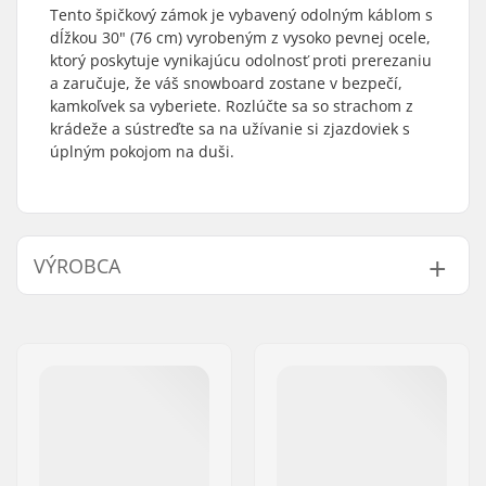
Tento špičkový zámok je vybavený odolným káblom s
dĺžkou 30" (76 cm) vyrobeným z vysoko pevnej ocele,
ktorý poskytuje vynikajúcu odolnosť proti prerezaniu
a zaručuje, že váš snowboard zostane v bezpečí,
kamkoľvek sa vyberiete. Rozlúčte sa so strachom z
krádeže a sústreďte sa na užívanie si zjazdoviek s
úplným pokojom na duši.
VÝROBCA
Meno:
Burton Sportartikel GmbH
Adresa:
Haller Strasse 111
PSČ:
6020
Mesto:
Innsbruck
Krajina:
Rakúsko