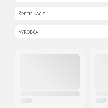
Nájsť produkty kompatibilné s Fischer Turnamic IFP 
ŠPECIFIKÁCIE
Komp
Kompatibilné viazania pre tieto
IFP Junio
VÝROBCA
platne:
Meno:
Fischer Sports GmbH
Adresa:
Fischerstraße 8
PSČ:
4910
Mesto:
Ried im Innkreis
Krajina:
Rakúsko