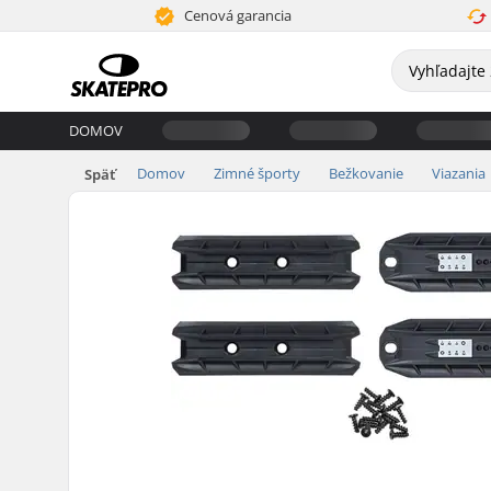
Cenová garancia
DOMOV
Domov
Zimné športy
Bežkovanie
Viazania
Späť