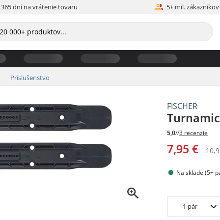
365 dní na vrátenie tovaru
5+ mil. zákazníkov
Príslušenstvo
FISCHER
Turnamic 
5,0
//
3 recenzie
7,95 €
10,9
Na sklade (5+ p
1
pár