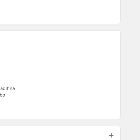
sadiť na
ebo