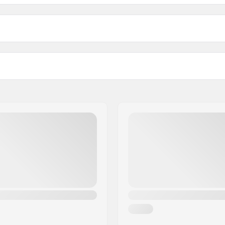
JR Mounting Plates:
atibilné s
r Turnamic