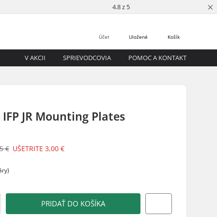
×
4.8 z 5
Účet
Uložené
Košík
V AKCII
SPRIEVODCOVIA
POMOC A KONTAKT
IFP JR Mounting Plates
5 €
UŠETRITE
3,00 €
áry)
PRIDAŤ DO KOŠÍKA