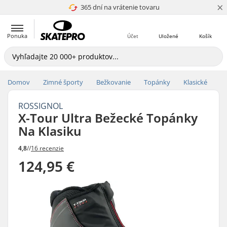
×
365 dní na vrátenie tovaru
4.8 z 5
Ponuka
Účet
Uložené
Košík
Domov
Zimné športy
Bežkovanie
Topánky
Klasické
ROSSIGNOL
X-Tour Ultra Bežecké Topánky
Na Klasiku
4,8
//
16 recenzie
124,95 €