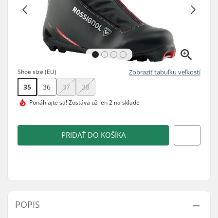
Shoe size (EU)
Zobraziť tabuľku veľkostí
35
36
37
38
Ponáhľajte sa!
Zostáva už len 2 na sklade
PRIDAŤ DO KOŠÍKA
POPIS