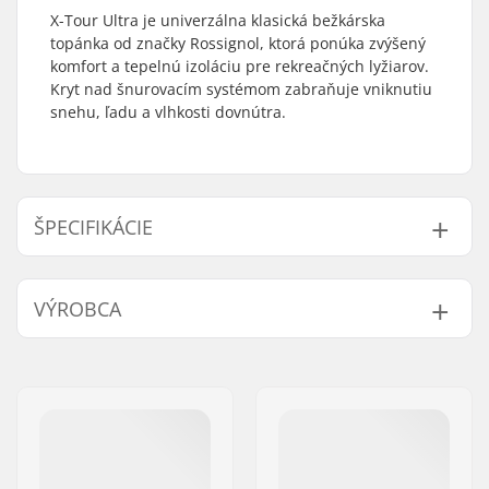
X-Tour Ultra je univerzálna klasická bežkárska
topánka od značky Rossignol, ktorá ponúka zvýšený
komfort a tepelnú izoláciu pre rekreačných lyžiarov.
Kryt nad šnurovacím systémom zabraňuje vniknutiu
snehu, ľadu a vlhkosti dovnútra.
ŠPECIFIKÁCIE
Kompatibilný systém
NNN/NIS
,
Turnamic
,
VÝROBCA
viazania:
Prolink
Typ lyží:
Klasický
Meno:
SKIS ROSSIGNOL SAS
Pohlavie:
Muži, Dámske
Adresa:
98 rue Louis Barran
PSČ:
38430
Mesto:
Saint-Jean de Moirans
Krajina:
Francúzsko