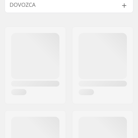
DOVOZCA
Certifikáty:
EN 1078
Typ vonkajšej
Lepené
,
ABS
Meno:
Centrano ApS
škrupiny:
Adresa:
Omega 6
Typ vnútornej
EPS
PSČ:
8382
škrupiny:
Mesto:
Hinnerup
Materiál polstrovania:
Pena
Krajina:
Dánsko
Hrúbka polstrovania:
14mm
Dodatočné
12mm
polstrovanie v balení:
Hmotnosť:
409g