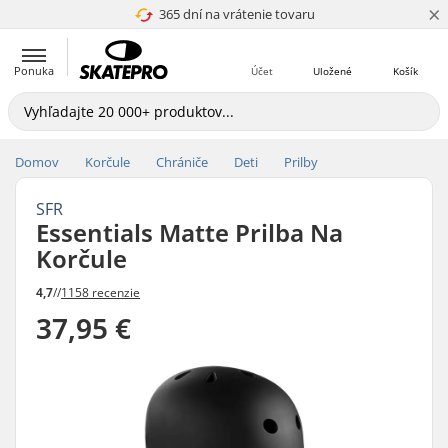
×
365 dní na vrátenie tovaru
4.8 z 5
Ponuka
Účet
Uložené
Košík
Domov
Korčule
Chrániče
Deti
Prilby
SFR
Essentials Matte Prilba Na
Korčule
4,7
//
1158 recenzie
37,95 €