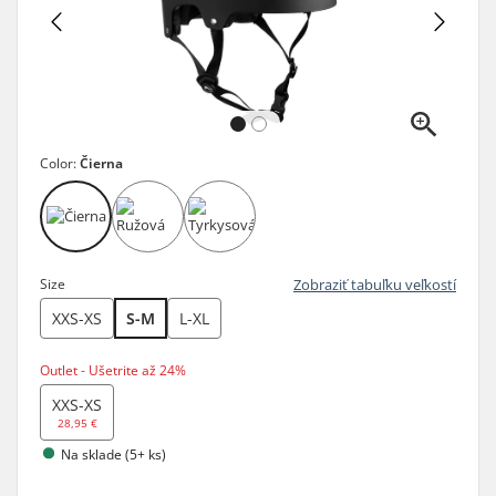
Color:
Čierna
Size
Zobraziť tabuľku veľkostí
XXS-XS
S-M
L-XL
Outlet - Ušetrite až 24%
XXS-XS
28,95 €
Na sklade (5+ ks)