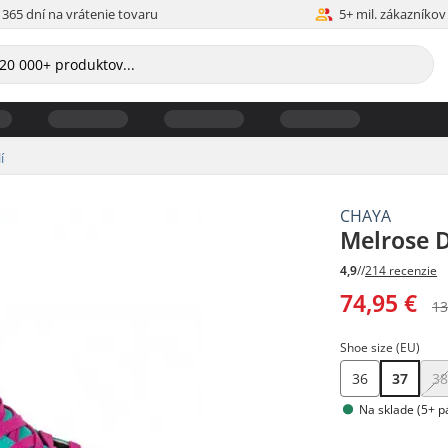
365 dní na vrátenie tovaru
5+ mil. zákazníkov
í
CHAYA
Melrose 
4,9
//
214 recenzie
74,95 €
13
Shoe size (EU)
36
37
3
Na sklade (5+ p