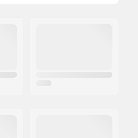
203mm
92A
Textil, Kompozit
y:
Textil
Vysoká bočná opora
Áno
1500g
Vonkajšie korčuľovanie