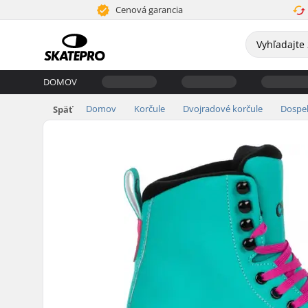
Cenová garancia
DOMOV
Domov
Korčule
Dvojradové korčule
Dospel
Späť