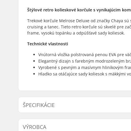
Štýlové retro kolieskové korčule s vynikajúcim k
Trekové korčule Melrose Deluxe od značky Chaya sú s
cruising a tanec. Tieto retro korčule sú skvelé pre z
frame, vysokú topánku a odpúšťavé sady koliesok.
Technické vlastnosti
Vnútorná vložka polstrovaná penou EVA pre väč
Elegantný dizajn s farebným modrozeleným 
Vyrobené s pevným a masívnym hliníkovým fra
Hladko sa otáčajúce sady koliesok s mäkkými v
ŠPECIFIKÁCIE
Priemer kolieska:
62mm
VÝROBCA
Materiál dosky:
Hliník