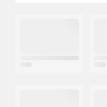
Typ topánky:
Krasokorč
Meno:
Powerslide Sport
korčuliac
Adresa:
Esbachgraben 1
Úroveň zručností:
Pokročilý
PSČ:
95463
Ďalšie funkcie:
Integrated
Mesto:
Bindlach
Heel
Krajina:
Nemecko
Vlastnosti vnútornej topánky:
Integrova
Zapínanie:
Šnurovan
Presnosť ložísk:
ABEC-7
Šírka kolieska:
38mm