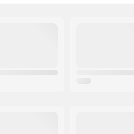
uľovanie na kolieskových
Rázvor:
artikelvertriebs GmbH
h, Mäkké, High-top
Bushings:
Materiál topánky:
 carrying loop, Raised
Materiál vnútornej topánk
Manžeta:
né, Anatomicky tvarované
Brzda:
ie
Hmotnosť:
Odporúčané pre: