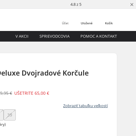
×
4.8 z 5
Účet
Uložené
Košík
V AKCII
SPRIEVODCOVIA
POMOC A KONTAKT
Deluxe Dvojradové Korčule
9,95 €
UŠETRITE
65,00 €
Zobraziť tabuľku veľkostí
8
39
áry)