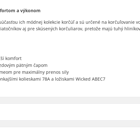
omfortom a výkonom
účasťou ich módnej kolekcie korčúľ a sú určené na korčuľovanie v
ačiatočníkov aj pre skúsených korčuliarov, pretože majú tuhý hliníko
ší komfort
brzdovým pätným čapom
meom pre maximálny prenos sily
onkajšími kolieskami 78A a ložiskami Wicked ABEC7
Tvrdosť koliesok:
Materiál koliesok: