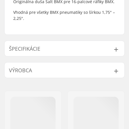
Originálna duša Salt BMX pre 16-palcové ráfiky BMX.
Vhodná pre všetky BMX pneumatiky so šírkou 1,75" –
2,25".
ŠPECIFIKÁCIE
BMX disciplína:
Freestyle BMX
VÝROBCA
Typ ventilu:
Schrader
Priemer kolieska:
16"
Meno:
We Make Things GmbH
Šírka pneumatiky:
1.75", 2.25"
Adresa:
RICHARD-BYRD-STR. 12
Hmotnosť:
138g
PSČ:
50829
Mesto:
Köln
Krajina:
Nemecko