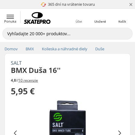
×
365 dní na vrátenie tovaru
4.8 z 5
Ponuka
Účet
Uložené
Košík
Domov
BMX
Kolieska a náhradné diely
Duše
SALT
BMX Duša 16''
4,8
//
10 recenzie
5,95 €