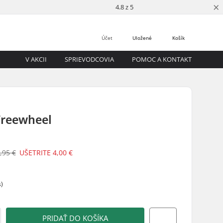
×
4.8 z 5
Účet
Uložené
Košík
V AKCII
SPRIEVODCOVIA
POMOC A KONTAKT
Freewheel
,95 €
UŠETRITE
4,00 €
s)
PRIDAŤ DO KOŠÍKA