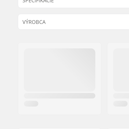
ŠPECIFIKÁCIE
Počet zubov:
13T
VÝROBCA
Meno:
We Make Things GmbH
Adresa:
RICHARD-BYRD-STR. 12
PSČ:
50829
Mesto:
Köln
Krajina:
Nemecko