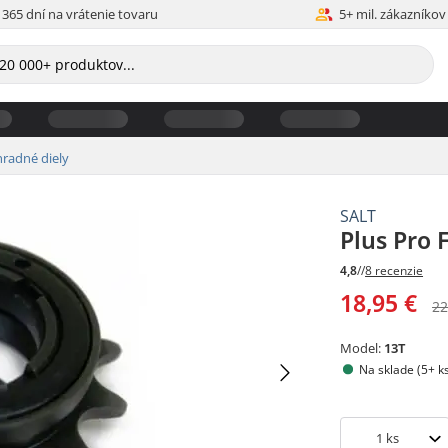
365 dní na vrátenie tovaru
5+ mil. zákazníkov
radné diely
SALT
Plus Pro 
4,8
//
8 recenzie
18,95 €
22
Model:
13T
Na sklade (5+ k
1
ks