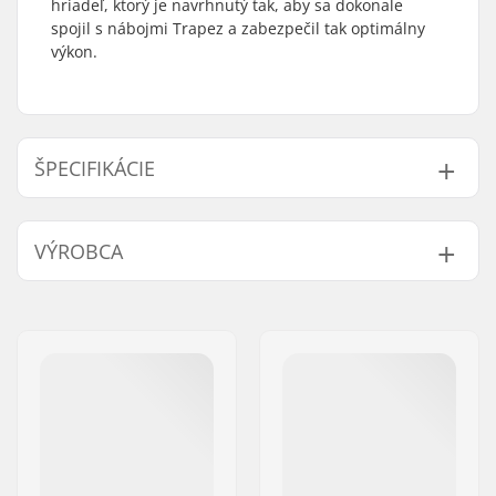
hriadeľ, ktorý je navrhnutý tak, aby sa dokonale
spojil s nábojmi Trapez a zabezpečil tak optimálny
výkon.
ŠPECIFIKÁCIE
Náboj:
Kazeta
VÝROBCA
Strana vodiča:
Pravá
Počet zubov:
9T
Meno:
We Make Things GmbH
Hmotnosť:
95g
Adresa:
RICHARD-BYRD-STR. 12
PSČ:
50829
Mesto:
Köln
Krajina:
Nemecko