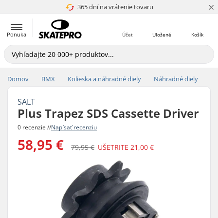
×
365 dní na vrátenie tovaru
4.8 z 5
Ponuka
Účet
Uložené
Košík
Domov
BMX
Kolieska a náhradné diely
Náhradné diely
SALT
Plus Trapez SDS Cassette Driver
0 recenzie //
Napísať recenziu
58,95 €
79,95 €
UŠETRITE
21,00 €