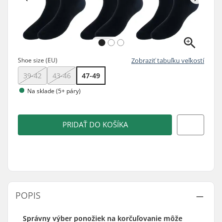
Shoe size (EU)
Zobraziť tabuľku veľkostí
39-42
43-46
47-49
Na sklade (5+ páry)
PRIDAŤ DO KOŠÍKA
POPIS
Správny výber ponožiek na korčuľovanie môže