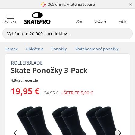
×
365 dní na vrátenie tovaru
4.8 z 5
Ponuka
Účet
Uložené
Košík
Domov
Oblečenie
Ponožky
Skateboardové ponožky
ROLLERBLADE
Skate Ponožky 3-Pack
4,8
//
28 recenzie
19,95 €
24,95 €
UŠETRITE
5,00 €