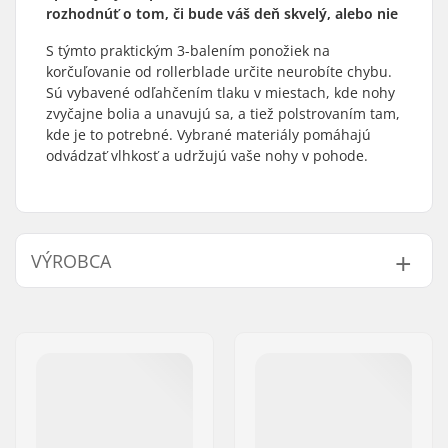
rozhodnúť o tom, či bude váš deň skvelý, alebo nie
S týmto praktickým 3-balením ponožiek na
korčuľovanie od rollerblade určite neurobíte chybu.
Sú vybavené odľahčením tlaku v miestach, kde nohy
zvyčajne bolia a unavujú sa, a tiež polstrovaním tam,
kde je to potrebné. Vybrané materiály pomáhajú
odvádzať vlhkosť a udržujú vaše nohy v pohode.
VÝROBCA
Meno:
Tecnica Group S.p.A.
Adresa:
Via Fante d'Italia 56
PSČ:
31040
Mesto:
Giavera del Montello
Krajina:
Taliansko