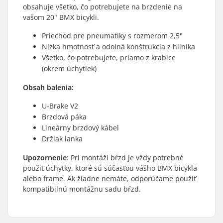
obsahuje všetko, čo potrebujete na brzdenie na
vašom 20" BMX bicykli.
Priechod pre pneumatiky s rozmerom 2,5"
Nízka hmotnosť a odolná konštrukcia z hliníka
Všetko, čo potrebujete, priamo z krabice
(okrem úchytiek)
Obsah balenia:
U-Brake V2
Brzdová páka
Lineárny brzdový kábel
Držiak lanka
Upozornenie
: Pri montáži bŕzd je vždy potrebné
použiť úchytky, ktoré sú súčasťou vášho BMX bicykla
alebo frame. Ak žiadne nemáte, odporúčame použiť
kompatibilnú montážnu sadu bŕzd.