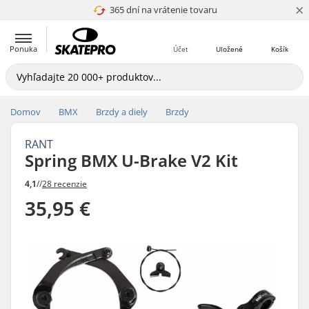
×
365 dní na vrátenie tovaru
4.8 z 5
Ponuka
Účet
Uložené
Košík
Domov
BMX
Brzdy a diely
Brzdy
RANT
Spring BMX U-Brake V2 Kit
4,1
//
28 recenzie
35,95 €