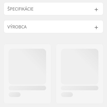
ŠPECIFIKÁCIE
BMX Brake:
Rear
VÝROBCA
Gyro kompatibilné:
Nie
Meno:
Source Europe GmbH
Adresa:
Am Kuckhofer Feld 13A
PSČ:
41470
Mesto:
Neuss
Krajina:
Nemecko