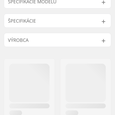
ŠPECIFIKÁCIE MODELU
Model
Hmotnosť
ŠPECIFIKÁCIE
25T
160g
28T
220g
Počet zubov:
25T, 28T
VÝROBCA
Montáž reťazového
Skrutkový pohon
kolesa:
Meno:
Sport Import GmbH
Chránič prevodníka:
Yes
Adresa:
Industriestr. 39
PSČ:
26188
Mesto:
Edewecht
Krajina:
Nemecko