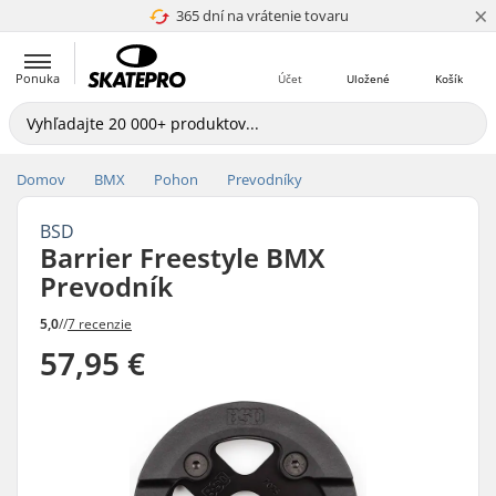
×
365 dní na vrátenie tovaru
4.8 z 5
Ponuka
Účet
Uložené
Košík
Domov
BMX
Pohon
Prevodníky
BSD
Barrier Freestyle BMX
Prevodník
5,0
//
7 recenzie
57,95 €